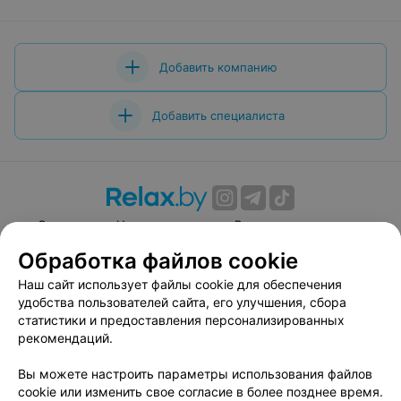
Добавить компанию
Добавить специалиста
О проекте
Новости проекта
Размещение рекламы
Вакансии
Публичный договор
Способы оплаты
Обработка файлов cookie
Публичный договор по использованию сервиса
Наш сайт использует файлы cookie для обеспечения
«Афиша»
удобства пользователей сайта, его улучшения, сбора
Пользовательское соглашение
статистики и предоставления персонализированных
рекомендаций.
Написать в поддержку
Связаться по вопросам сотрудничества
Вы можете настроить параметры использования файлов
cookie или изменить свое согласие в более позднее время.
Написать руководителю relax.by