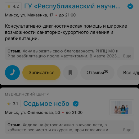
ГУ «Республиканский научно-практический центр медицинской экспертизы и реабилитаци»
4.2
Минск, ул. Макаенка, 17
до 21:00
Консультативно-диагностическая помощь и широкие
возможности санаторно-курортного лечения и
реабилитации.
Отзыв
.
Хочу выразить свою благодарность РНПЦ МЭ и
Р за реабилитацию после мастэктомии. В марте 2023 у
Еще
меня была удалена молочная железа, лимфоузлы и
грудная мышца. Правая рука после операции немного
разработалась, но плечо не работало. Благодаря
36
Записаться
Отзывы
Все ад
комплексу процедур и занятиям ЛФК в РНПЦ МЭ и Р в
период с 24.08.2023 по 11.09.2023 у меня ПОЛНОСТЬЮ
восстановлена работоспособность плеча и правой
руки. Выражаю свою ИСКРЕННЮЮ БЛАГОДАРНОСТЬ: -
МЕДИЦИНСКИЙ ЦЕНТР
врачу Васильевой Татьяне Владимировне за чуткое,
доброе, внимательное и участливое отношение; -
Седьмое небо
3.1
врачу-кардиологу за консультацию; - врачу-ортопеду
за консультацию; - всему мед.персоналу на
Минск, ул. Филимонова, 53
до 21:00
физио.процедурах за доброе и внимательное
отношение; - и ОСОБУЮ БЛАГОДАРНОСТЬ за
Отзыв
.
Ходила на фотоэпиляцию вначале лета, в
индивидуальные занятия инструктору по ЛФК Павлу
кабинете все чисто и аккуратно, врач вежливая и
Еще
Анатольевичу Гарцуеву за "возвращение к жизни" моей
внимательная. Отношением и эффектом от процедуры
правой руки и плеча. До занятий у меня плечо НЕ