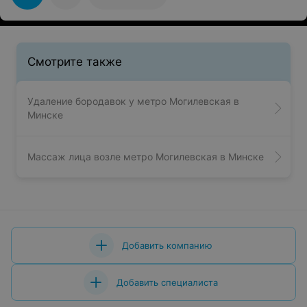
исчезло около 70% волос. Мастер Мария делает
процедуру комфортной, подбирая мощность
постепенно, давая коже привыкнуть. Буду
поддерживать процедуру далее для эффективного
результата!
Смотрите также
Удаление бородавок у метро Могилевская в
Минске
Массаж лица возле метро Могилевская в Минске
Добавить компанию
Добавить специалиста