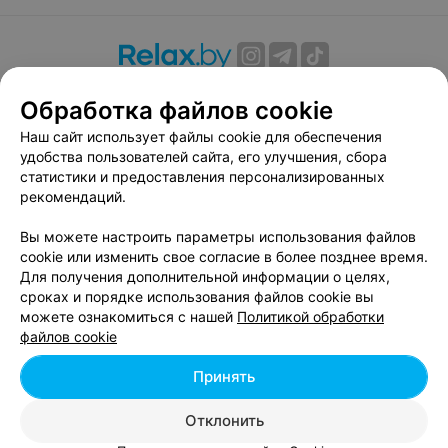
О проекте
Новости проекта
Размещение рекламы
Обработка файлов cookie
Вакансии
Публичный договор
Способы оплаты
Наш сайт использует файлы cookie для обеспечения
Публичный договор по использованию сервиса
удобства пользователей сайта, его улучшения, сбора
«Афиша»
статистики и предоставления персонализированных
Пользовательское соглашение
рекомендаций.
Написать в поддержку
Вы можете настроить параметры использования файлов
Связаться по вопросам сотрудничества
cookie или изменить свое согласие в более позднее время.
Написать руководителю relax.by
Для получения дополнительной информации о целях,
сроках и порядке использования файлов cookie вы
Персональные настройки cookie
можете ознакомиться с нашей
Политикой обработки
Обработка персональных данных
файлов cookie
Принять
© 2026 ООО «Артокс Лаб», УНП 191700409, регистрирующий орган -
Отклонить
Минский горисполком
| 220012, Республика Беларусь, г. Минск,