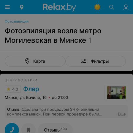
Фотоэпиляция
Фотоэпиляция возле метро
Могилевская в Минске
1
Фильтры
Карта
ЦЕНТР ЭСТЕТИКИ
Флер
4.0
Минск, ул. Бачило, 16
до 21:00
Отзыв
.
Сделала три процедуры SHR- эпиляции
комплекса макси. При первой процедуре были
Еще
негативные эмоции и впечатления, процедура была
сильно болезненна. При последующих процедурах,
сменив мастера, осталась довольна. За три процедуры
503
Отзывы