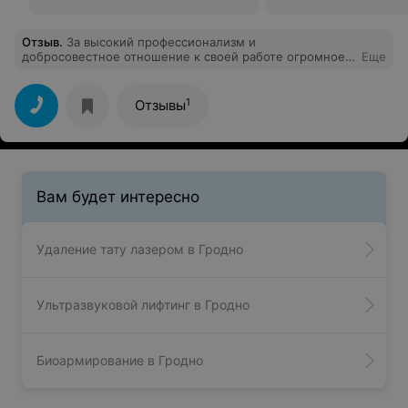
Отзыв
.
За высокий профессионализм и
добросовестное отношение к своей работе огромное
Еще
спасибо и низкий поклон врачу центра Власте. А также
за хорошее отношение хочу поблагодарить персонал
центра!
1
Отзывы
Вам будет интересно
Удаление тату лазером в Гродно
Ультразвуковой лифтинг в Гродно
Биоармирование в Гродно