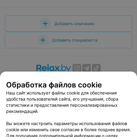
Добавить компанию
Добавить специалиста
О проекте
Новости проекта
Размещение рекламы
Обработка файлов cookie
Вакансии
Публичный договор
Способы оплаты
Наш сайт использует файлы cookie для обеспечения
Публичный договор по использованию сервиса
удобства пользователей сайта, его улучшения, сбора
«Афиша»
статистики и предоставления персонализированных
Пользовательское соглашение
рекомендаций.
Написать в поддержку
Вы можете настроить параметры использования файлов
Связаться по вопросам сотрудничества
cookie или изменить свое согласие в более позднее время.
Написать руководителю relax.by
Для получения дополнительной информации о целях,