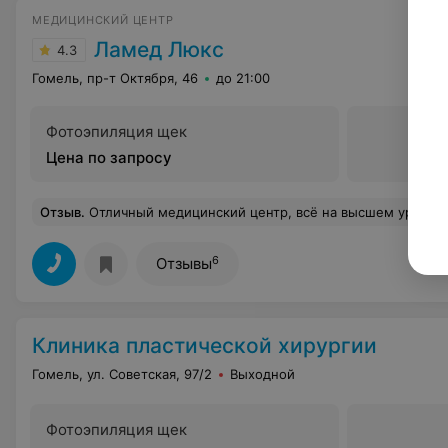
МЕДИЦИНСКИЙ ЦЕНТР
Ламед Люкс
4.3
Гомель, пр-т Октября, 46
до 21:00
Фотоэпиляция щек
Цена по запросу
Отзыв
.
Отличный медицинский центр, всё на высшем уровне!
6
Отзывы
Клиника пластической хирургии
Гомель, ул. Советская, 97/2
Выходной
Фотоэпиляция щек