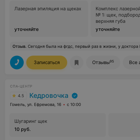
Лазерная эпиляция на щеках
Комплекс лазерно
№ 1: щек, подборо
верхняя губа
уточняйте
уточняйте
Отзыв
.
Сегодня была на фгдс, первый раз в жизни, у доктора М.Милейший врач, не ожидала). Уж насколько я боялась процедуры(до потери сознания) , настолько он был приветлив, профессионален, вежлив, заботлив (что особенно важно, ибо процесс не из приятных).а вот медсестру не могу похвалить. Уже со старта, бегая из кабинета в кабинет, она была раздражена, нервированна, неприветлива. На мои элементарные вопросы отвечала не
95
Записаться
Отзывы
Все 
СПА-ЦЕНТР
Кедровочка
4.5
Гомель, ул. Ефремова, 16
с 10:00
Шугаринг щек
10 руб.