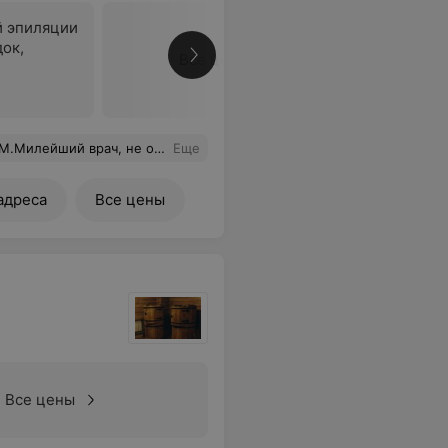
й эпиляции
док,
Все цены
охотно, и с неприязнью. Я конечно все понимаю, но личные вопросы нужно оставлять вне рабочего места! медсестра не соответствует этому прекрасному доктору! Ставлю пять звёзд врачу.
Еще
адреса
Все цены
Все цены