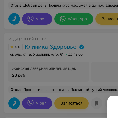
Отзыв
.
Добрый день.Прошла курс массажей в данном заведении у массажиста Виктории, хочу выразить огромную благодарность за ваше мастерство! Теперь буду вс
Viber
WhatsApp
Записат
МЕДИЦИНСКИЙ ЦЕНТР
Клиника Здоровье
5.0
Гомель, ул. Б. Хмельницкого, 61
до 18:00
Женская лазерная эпиляция щек
23 руб.
Отзыв
.
Профессионал своего дела.Такчитный,чуткий человек.
Viber
Записаться
Отз