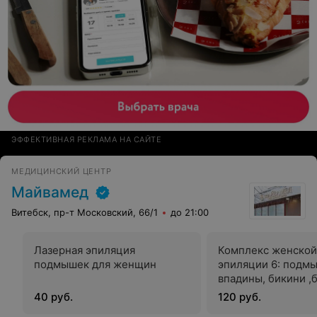
ЭФФЕКТИВНАЯ РЕКЛАМА НА САЙТЕ
МЕДИЦИНСКИЙ ЦЕНТР
Майвамед
Витебск, пр-т Московский, 66/1
до 21:00
Лазерная эпиляция
Комплекс женской
подмышек для женщин
эпиляции 6: подм
впадины, бикини ,
голени
40 руб.
120 руб.