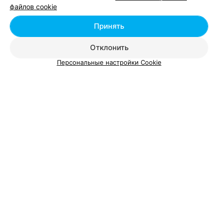
файлов cookie
Добавить специалиста
Принять
Отклонить
Персональные настройки Cookie
О проекте
Новости проекта
Размещение рекламы
Вакансии
Публичный договор
Способы оплаты
Публичный договор по использованию сервиса
«Афиша»
Пользовательское соглашение
Написать в поддержку
Связаться по вопросам сотрудничества
Написать руководителю relax.by
Персональные настройки cookie
Обработка персональных данных