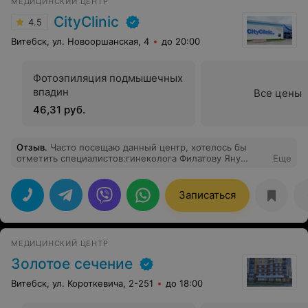
МЕДИЦИНСКИЙ ЦЕНТР
CityClinic
4.5
Витебск, ул. Новооршанская, 4
до 20:00
Фотоэпиляция подмышечных
впадин
Все цены
46,31 руб.
Отзыв
.
Часто посещаю данный центр, хотелось бы
отметить специалистов:гинеколога Филатову Яну
Еще
Александровну и хирурга Балашова Руслана
Олеговича. Внимательное отношение к пациентам,
аккуратный осмотр, все объяснят и успокоят. Очень
Записаться
рекомендую, СПЕЦИАЛИСТЫ с большой буквы.
МЕДИЦИНСКИЙ ЦЕНТР
Золотое сечение
Витебск, ул. Короткевича, 2-251
до 18:00