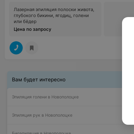
Лазерная эпиляция полоски живота,
глубокого бикини, ягодиц, голени
или бёдер
Цена по запросу
Вам будет интересно
Эпиляция голени в Новополоцке
Эпиляция рук в Новополоцке
Биоэпиляция в Новополоцке