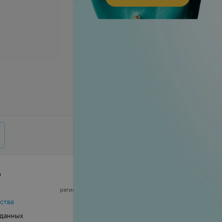
р
© 2026 ООО «Артокс Лаб», УНП 191700409,
регистрирующий орган - Минский горисполком
|
220012, Республика Беларусь, г. Минск,
ства
улица Толбухина, 2, пом. 16 | info@relax.by
 данных