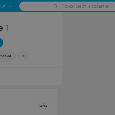
оцк
Поиск мест и событий
е
1
голени