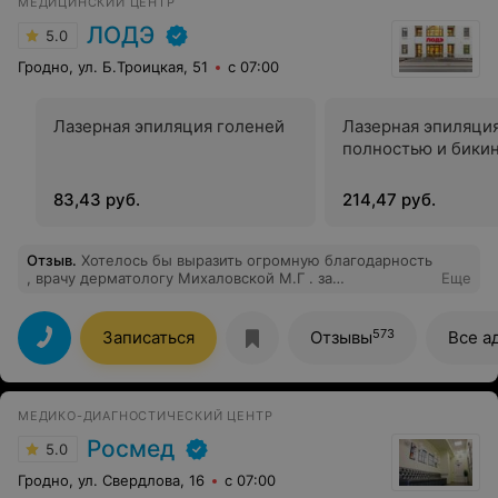
МЕДИЦИНСКИЙ ЦЕНТР
ЛОДЭ
5.0
Гродно, ул. Б.Троицкая, 51
с 07:00
Лазерная эпиляция голеней
Лазерная эпиляция
полностью и бики
83,43 руб.
214,47 руб.
Отзыв
.
Хотелось бы выразить огромную благодарность
, врачу дерматологу Михаловской М.Г . за
Еще
внимательность , прекрасный и очень внимательный
прием , все четко и по делу , на все вопросы получила
внятные ответы, что не мало важно , не навязывает не
573
Записаться
Отзывы
Все а
нужные процедуры , очень приятный врач ! Спасибо за
вашу работу !
МЕДИКО-ДИАГНОСТИЧЕСКИЙ ЦЕНТР
Росмед
5.0
Гродно, ул. Свердлова, 16
с 07:00