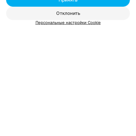
Отклонить
Персональные настройки Cookie
О проекте
Новости проекта
Размещение рекламы
Вакансии
Публичный договор
Способы оплаты
Публичный договор по использованию сервиса
«Афиша»
Пользовательское соглашение
Написать в поддержку
Связаться по вопросам сотрудничества
Написать руководителю relax.by
Персональные настройки cookie
Обработка персональных данных
© 2026 ООО «Артокс Лаб», УНП 191700409, регистрирующий орган -