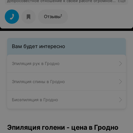
добросовестное отношение к своей работе огромное
Еще
спасибо и низкий поклон врачу центра Власте. А также
за хорошее отношение хочу поблагодарить персонал
центра!
1
Отзывы
Вам будет интересно
Эпиляция рук в Гродно
Эпиляция спины в Гродно
Биоэпиляция в Гродно
Эпиляция голени - цена в Гродно