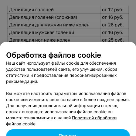
Депиляция голеней
от 12 руб.
Депиляция голеней (сложная)
от 16 руб.
Депиляция для мужчин ниже колен
от 26 руб.
Депиляция мужская голеней
от 16 руб.
Депиляция ног ниже колен
от 25 руб.
Шугаринг голеней
от 18 руб.
Обработка файлов cookie
Шугаринг голеней (сложный)
от 20 руб.
Шугаринг для мужчин голеней
от 20 руб.
Наш сайт использует файлы cookie для обеспечения
удобства пользователей сайта, его улучшения, сбора
Шугаринг для мужчин ниже колен
от 26 руб.
статистики и предоставления персонализированных
Шугаринг ног ниже колен
от 25 руб.
рекомендаций.
Вы можете настроить параметры использования файлов
cookie или изменить свое согласие в более позднее время.
Для получения дополнительной информации о целях,
сроках и порядке использования файлов cookie вы
можете ознакомиться с нашей
Политикой обработки
Добавить компанию
файлов cookie
Добавить специалиста
Принять