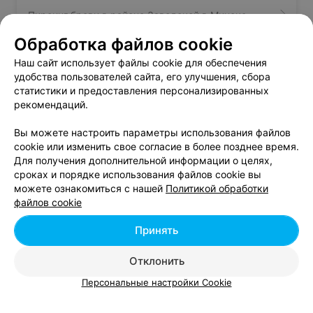
Пирсинг брови в районе Заводской в Минске
Обработка файлов cookie
Пирсинг носа в районе Заводской в Минске
Наш сайт использует файлы cookie для обеспечения
удобства пользователей сайта, его улучшения, сбора
статистики и предоставления персонализированных
Пирсинг языка в районе Заводской в Минске
рекомендаций.
Вы можете настроить параметры использования файлов
cookie или изменить свое согласие в более позднее время.
Для получения дополнительной информации о целях,
сроках и порядке использования файлов cookie вы
можете ознакомиться с нашей
Политикой обработки
Добавить компанию
файлов cookie
Добавить специалиста
Принять
Отклонить
Персональные настройки Cookie