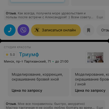
Отзыв
.
Как всегда, получила море удовольствия и
пользы после встречи с Александрой! :) Всем советую
Еще
проходить массажи для здоровья и молодости лица)
Видимый результат не заставил себя ждать! )
Записаться онлайн
Отз
СТУДИЯ КРАСОТЫ
Триумф
5.0
Минск, пр-т Партизанский, 71
до 21:00
Моделирование, коррекция,
Моделирование, к
окрашивание бровей хной
окрашивание бров
/ хной
Цена по запросу
Цена по запросу
Отзыв
.
Мне все понравилось: быстро, аккуратно)
Мастер тактичная-я не особо люблю болтать во время
Еще