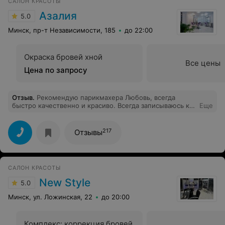
САЛОН КРАСОТЫ
Азалия
5.0
Минск, пр-т Независимости, 185
до 22:00
Окраска бровей хной
Все цены
Цена по запросу
Отзыв
.
Рекомендую парикмахера Любовь, всегда
быстро качественно и красиво. Всегда записываюсь к
Еще
ней! Спасибо большое!
217
Отзывы
САЛОН КРАСОТЫ
New Style
5.0
Минск, ул. Ложинская, 22
до 20:00
Комплекс: коррекция бровей