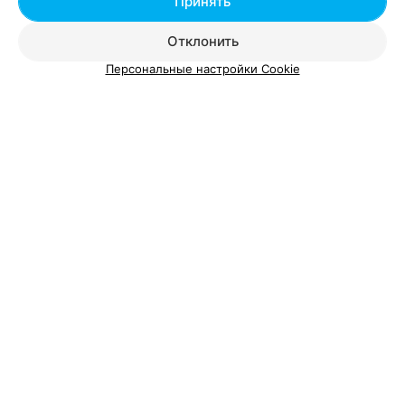
Принять
Отклонить
Персональные настройки Cookie
О проекте
Новости проекта
Размещение рекламы
Вакансии
Публичный договор
Способы оплаты
Публичный договор по использованию сервиса
«Афиша»
Пользовательское соглашение
Написать в поддержку
Связаться по вопросам сотрудничества
Написать руководителю relax.by
Персональные настройки cookie
Обработка персональных данных
© 2026 ООО «Артокс Лаб», УНП 191700409, регистрирующий орган -