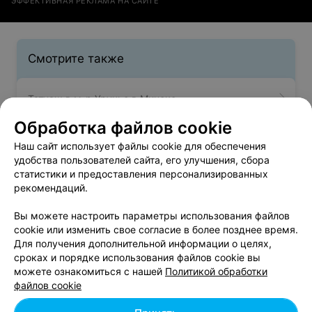
ЭФФЕКТИВНАЯ РЕКЛАМА НА САЙТЕ
Смотрите также
Татуаж в м-р Уручье в Минске
Обработка файлов cookie
Коррекция татуажа в м-р Уручье в Минске
Наш сайт использует файлы cookie для обеспечения
удобства пользователей сайта, его улучшения, сбора
статистики и предоставления персонализированных
Татуаж бровей в м-р Уручье в Минске
рекомендаций.
Вы можете настроить параметры использования файлов
cookie или изменить свое согласие в более позднее время.
Для получения дополнительной информации о целях,
сроках и порядке использования файлов cookie вы
можете ознакомиться с нашей
Политикой обработки
Добавить компанию
файлов cookie
Добавить специалиста