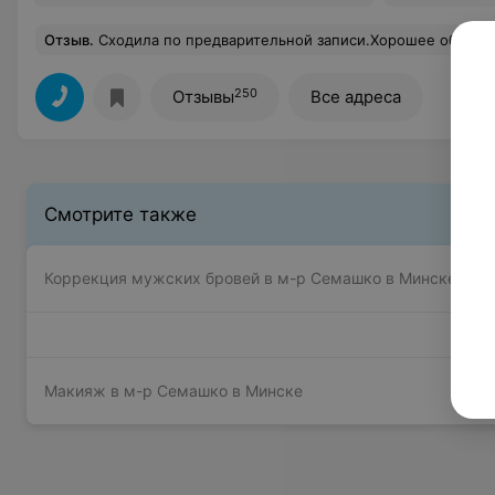
Отзыв
.
Сходила по предварительной записи.Хорошее обслуживание. Была в вип-зале. Обстановка приятная.Мастер Ксения отлично сделала мне каре, за что искренне
250
Отзывы
Все адреса
Смотрите также
Коррекция мужских бровей в м-р Семашко в Минске
Макияж в м-р Семашко в Минске