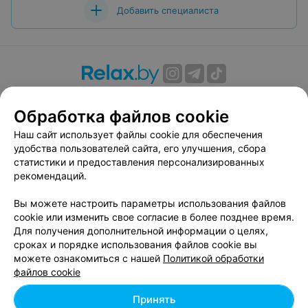
Добавить специалиста
О проекте
Новости проекта
Размещение рекламы
Обработка файлов cookie
Вакансии
Публичный договор
Способы оплаты
Публичный договор по использованию сервиса
Наш сайт использует файлы cookie для обеспечения
«Афиша»
удобства пользователей сайта, его улучшения, сбора
статистики и предоставления персонализированных
Пользовательское соглашение
рекомендаций.
Написать в поддержку
Вы можете настроить параметры использования файлов
Связаться по вопросам сотрудничества
cookie или изменить свое согласие в более позднее время.
Написать руководителю relax.by
Для получения дополнительной информации о целях,
Персональные настройки cookie
сроках и порядке использования файлов cookie вы
можете ознакомиться с нашей
Политикой обработки
Обработка персональных данных
файлов cookie
Принять