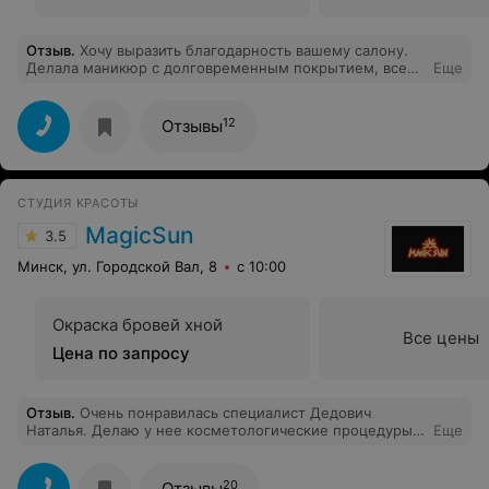
Отзыв
.
Хочу выразить благодарность вашему салону.
Делала маникюр с долговременным покрытием, все
Еще
выполнено очень качественно, аккуратно, быстро,
осталась довольна на все 100. Порадовал большой
выбор гель-лаков и дизайнов. Очень уютная и приятная
12
Отзывы
атмосфера в самом салоне. Мастер Елизавета веселая
и общительная, время пролетело не заметно. Спасибо
большое. Ваш уже постоянный клиент :-)
СТУДИЯ КРАСОТЫ
MagicSun
3.5
Минск, ул. Городской Вал, 8
с 10:00
Окраска бровей хной
Все цены
Цена по запросу
Отзыв
.
Очень понравилась специалист Дедович
Наталья. Делаю у нее косметологические процедуры.
Еще
Прекрасный подход к клиентам, всегда хорошее
настроение. Спасибо!
20
Отзывы