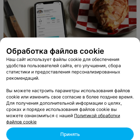
Обработка файлов cookie
Наш сайт использует файлы cookie для обеспечения
удобства пользователей сайта, его улучшения, сбора
статистики и предоставления персонализированных
ЭФФЕКТИВНАЯ РЕКЛАМА НА САЙТЕ
рекомендаций.
ШКОЛА ТАНЦЕВ
Вы можете настроить параметры использования файлов
cookie или изменить свое согласие в более позднее время.
Тамазур
Для получения дополнительной информации о целях,
Минск, ул. Домбровская, 9
с 09:00
сроках и порядке использования файлов cookie вы
можете ознакомиться с нашей
Политикой обработки
файлов cookie
Все адреса
Принять