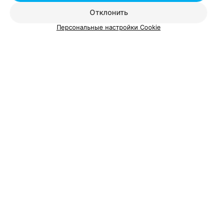
Отклонить
Персональные настройки Cookie
Вам будет интересно
Карате для детей в Минске
Легкая атлетика в Минске
Обучение плаванию в Минске
Добавить компанию
Добавить специалиста