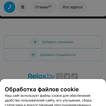
25
Отзывы
Все адреса
Добавить компанию
Добавить специалиста
О проекте
Новости проекта
Размещение рекламы
Обработка файлов cookie
Вакансии
Публичный договор
Способы оплаты
Наш сайт использует файлы cookie для обеспечения
Публичный договор по использованию сервиса
удобства пользователей сайта, его улучшения, сбора
«Афиша»
статистики и предоставления персонализированных