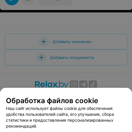
Добавить компанию
Добавить специалиста
О проекте
Новости проекта
Размещение рекламы
Обработка файлов cookie
Вакансии
Публичный договор
Способы оплаты
Наш сайт использует файлы cookie для обеспечения
Публичный договор по использованию сервиса
удобства пользователей сайта, его улучшения, сбора
«Афиша»
статистики и предоставления персонализированных
Пользовательское соглашение
рекомендаций.