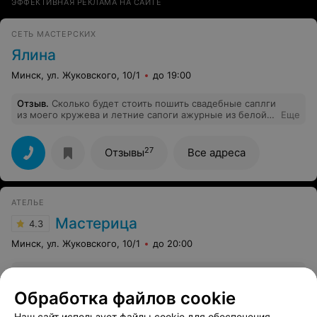
ЭФФЕКТИВНАЯ РЕКЛАМА НА САЙТЕ
СЕТЬ МАСТЕРСКИХ
Ялина
Минск, ул. Жуковского, 10/1
до 19:00
Отзыв
.
Сколько будет стоить пошить свадебные саплги
из моего кружева и летние сапоги ажурные из белой
Еще
кожи?
27
Отзывы
Все адреса
АТЕЛЬЕ
Мастерица
4.3
Минск, ул. Жуковского, 10/1
до 20:00
Отзыв
.
Отличная сеть ателье, рекомендую. Все делают
на высочайшем уровне)
Еще
Обработка файлов cookie
Наш сайт использует файлы cookie для обеспечения