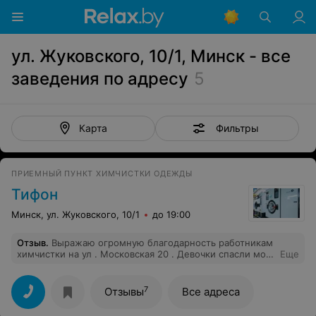
ул. Жуковского, 10/1, Минск - все
заведения по адресу
5
Фильтры
Карта
ПРИЕМНЫЙ ПУНКТ ХИМЧИСТКИ ОДЕЖДЫ
Тифон
Минск, ул. Жуковского, 10/1
до 19:00
Отзыв
.
Выражаю огромную благодарность работникам
химчистки на ул . Московская 20 . Девочки спасли мое
Еще
платье из полиэстера, которое после неправильного
температурного режима стало все в пятнах.
Профессионалы высшей категории!
7
Отзывы
Все адреса