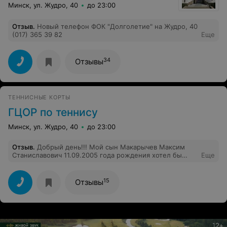
Минск, ул. Жудро, 40
до 23:00
Отзыв
.
Новый телефон ФОК "Долголетие" на Жудро, 40
(017) 365 39 82
Еще
34
Отзывы
ТЕННИСНЫЕ КОРТЫ
ГЦОР по теннису
Минск, ул. Жудро, 40
до 23:00
Отзыв
.
Добрый день!!! Мой сын Макарычев Максим
Станиславович 11.09.2005 года рождения хотел бы
Еще
принять участие в любом вашем турнире по 9-10 лет,в
декабре месяце если есть такие. Мы из России с
ярославской обл.г Рыбинск. Мы только начинаем
15
Отзывы
игровую практику. Зарегистрированные на РТТ.
Зарание спасибо.