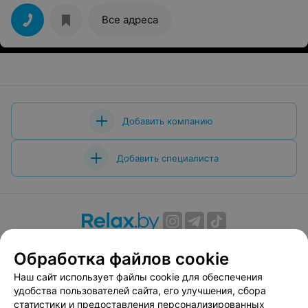
Все адреса
Добавить компанию
Добавить специалиста
О проекте
Новости проекта
Размещение рекламы
Обработка файлов cookie
Вакансии
Публичный договор
Способы оплаты
Наш сайт использует файлы cookie для обеспечения
Публичный договор по использованию сервиса
удобства пользователей сайта, его улучшения, сбора
«Афиша»
статистики и предоставления персонализированных