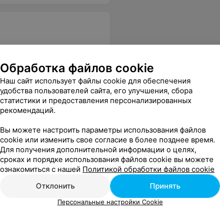
Обработка файлов cookie
льно откроет двери, а их там две! Очень приятно, что в Виталюр есть такие сотрудники! Искреннее спасибо Вам, Сергей!
Еще
Наш сайт использует файлы cookie для обеспечения
удобства пользователей сайта, его улучшения, сбора
статистики и предоставления персонализированных
рекомендаций.
Вы можете настроить параметры использования файлов
cookie или изменить свое согласие в более позднее время.
Для получения дополнительной информации о целях,
сроках и порядке использования файлов cookie вы можете
ознакомиться с нашей
Политикой обработки файлов cookie
супер-все было очень -очень вкусно!Спасибо Вам большое за чудесный праздник! Все гости были в полном восторге!Однозначно рекомендую эту семейное кафе!!!❤️❤️❤️
Еще
Отклонить
Принять
Персональные настройки Cookie