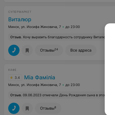
СУПЕРМАРКЕТ
Виталюр
Минск, ул. Иосифа Жиновича, 7
до 23:00
Отзыв
.
Хочу выразить благодарность сотруднику Виталюра по ул. Мирошниченко Сергею Карасю (он корзины убирает возле касс), очень вежливый и улыбчивый человек, всегда доброжелательный! Я в магазин хожу с 2-мя малолетними детьми в придачу с коляской, он всегда заметит и обязате
24
Отзывы
Все адреса
КАФЕ
Мiа Фамiлiа
3.4
Минск, ул. Иосифа Жиновича, 7
до 23:00
Отзыв
.
09.06.2023 отмечали День Рождения сына в этом прекрасном семейном кафе!Хочу отметить , что я очень требовательная ко всему, но в кафе-превзошли все мои ожидания! Кухня, сервис, обслуживание-все на высшем уровне!Весь персонал ( официанты, администраторы, повара и аниматор)были очень приветливы, внимательны, вежливы, улыбчивы и было очень замечательное отношение к детям! Кухня 
8
Отзывы