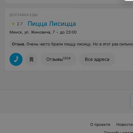
ДОСТАВКА ЕДЫ
Пицца Лисицца
2.7
Минск, ул. Жиновича, 7
до 23:00
Отзыв
.
Очень часто брали пиццу лисицу. Но в этот раз сильно болел живот ! хорошо , что ребёнок не ел, сегодня предстояла поездка, и вот 
1204
Отзывы
Все адреса
О проекте
Новости
Способы опла