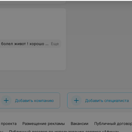
не знаем как выехать теперь из-за этой ужаснейшей пиццы.
Еще
Добавить компанию
Добавить специалиста
 проекта
Размещение рекламы
Вакансии
Публичный догово
ты
Публичный договор по использованию сервиса «Афиша»