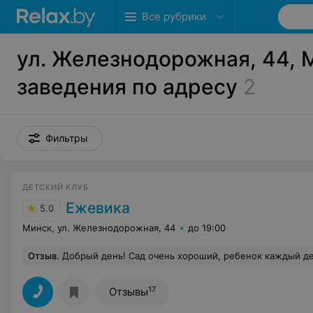
Все рубрики
ул. Железнодорожная, 44, М
заведения по адресу
2
Фильтры
ДЕТСКИЙ КЛУБ
Ежевика
5.0
Минск, ул. Железнодорожная, 44
до 19:00
Отзыв
.
Добрый день! Сад очень хороший, ребенок каждый день уходит из дома с улыбкой и с такой же улыбкой возвращается, а это главное! Чтобы ребенку нравилось и было комфортно! Воспитатели квал
17
Отзывы