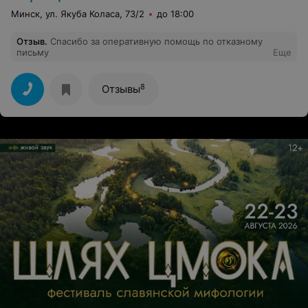
Минск, ул. Якуба Коласа, 73/2
до 18:00
Отзыв
.
Спасибо за оперативную помощь по отказному
письму
Еще
8
Отзывы