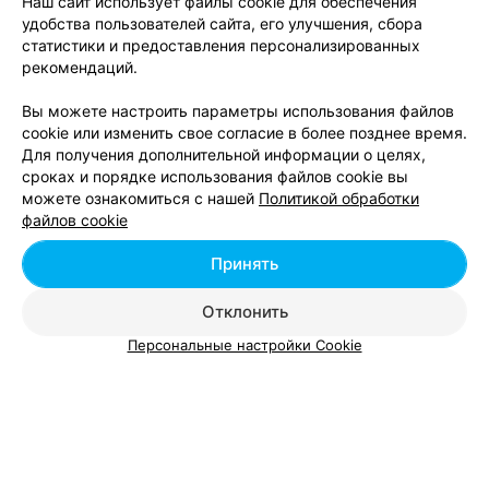
Наш сайт использует файлы cookie для обеспечения
удобства пользователей сайта, его улучшения, сбора
статистики и предоставления персонализированных
рекомендаций.
Вы можете настроить параметры использования файлов
ЭФФЕКТИВНАЯ РЕКЛАМА НА САЙТЕ
cookie или изменить свое согласие в более позднее время.
Для получения дополнительной информации о целях,
сроках и порядке использования файлов cookie вы
АВТОМОЙКА
можете ознакомиться с нашей
Политикой обработки
Воскан
файлов cookie
Минск, ул. Я. Коласа, 73
до 21:00
Принять
Отклонить
Персональные настройки Cookie
Добавить компанию
Добавить специалиста