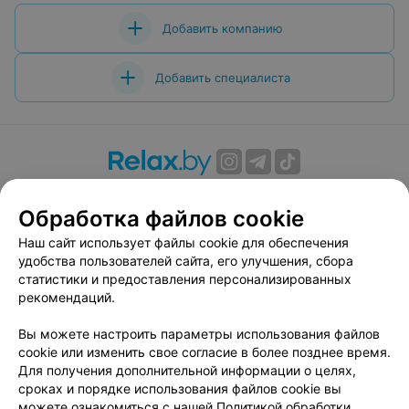
Добавить компанию
Добавить специалиста
О проекте
Новости проекта
Размещение рекламы
Обработка файлов cookie
Вакансии
Публичный договор
Способы оплаты
Публичный договор по использованию сервиса
Наш сайт использует файлы cookie для обеспечения
«Афиша»
удобства пользователей сайта, его улучшения, сбора
статистики и предоставления персонализированных
Пользовательское соглашение
рекомендаций.
Написать в поддержку
Вы можете настроить параметры использования файлов
Связаться по вопросам сотрудничества
cookie или изменить свое согласие в более позднее время.
Написать руководителю relax.by
Для получения дополнительной информации о целях,
Персональные настройки cookie
сроках и порядке использования файлов cookie вы
можете ознакомиться с нашей
Политикой обработки