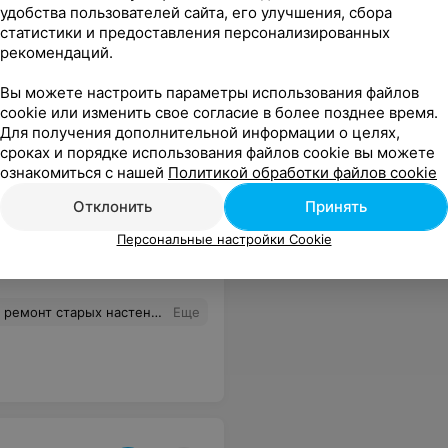
удобства пользователей сайта, его улучшения, сбора
статистики и предоставления персонализированных
рекомендаций.
 выборе. Порадовала общая цена за все, а также асортимент оправ в магазине. Еще раз спасибо за качественную работу))
Еще
Вы можете настроить параметры использования файлов
cookie или изменить свое согласие в более позднее время.
Для получения дополнительной информации о целях,
сроках и порядке использования файлов cookie вы можете
ознакомиться с нашей
Политикой обработки файлов cookie
Отклонить
Принять
Персональные настройки Cookie
асов! Рекомендую своим знакомым!
Еще