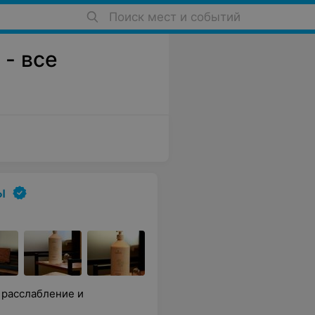
Поиск мест и событий
 - все
ы
 расслабление и