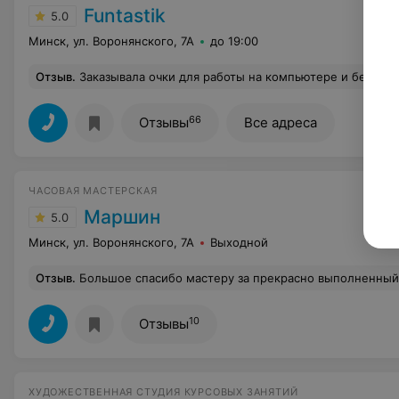
Funtastik
5.0
Минск, ул. Воронянского, 7А
до 19:00
Отзыв
.
Заказывала очки для работы на компьютере и безумно довольна результатом. Окулист уделила большое внимание моей проблеме, тщательно подбирая рецепт, а консультант помогла с подбором оправы и капель для глаз. Все были предельно вежливы и действительно старались помочь в
66
Отзывы
Все адреса
ЧАСОВАЯ МАСТЕРСКАЯ
Маршин
5.0
Минск, ул. Воронянского, 7А
Выходной
Отзыв
.
Большое спасибо мастеру за прекрасно выполненный ремонт старых настенных ч
10
Отзывы
ХУДОЖЕСТВЕННАЯ СТУДИЯ КУРСОВЫХ ЗАНЯТИЙ