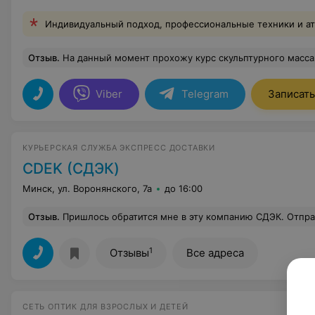
Индивидуальный подход, профессиональные техники и а
Отзыв
.
На данный момент прохожу курс скульптурного массажа лица. Выполнено 2 сеанса и уже!!! Я и окружающие видят результат: ушла отечность, появились ск
Viber
Telegram
Записать
КУРЬЕРСКАЯ СЛУЖБА ЭКСПРЕСС ДОСТАВКИ
CDEK (СДЭК)
Минск, ул. Воронянского, 7а
до 16:00
Отзыв
.
Пришлось обратится мне в эту компанию СДЭК. Отправила 27.09.2025г., посылку в Россию для дочери тёплые вещи. Как мне сказали в пункте приёма, что через два дня дочка получит посылку, что с ней свяжится курьер и договорится сней о времени передачи посылки, курьер оплачен, но сегодня 04.10.2025г, так с ней ни кто не связался и конечно же она посылку ещё не получила.Звонила я не однократно и ездила на пункт отправки в СДЭК, сказали 
1
Отзывы
Все адреса
СЕТЬ ОПТИК ДЛЯ ВЗРОСЛЫХ И ДЕТЕЙ