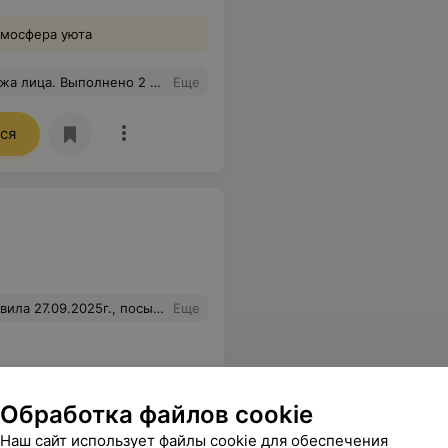
тмосфера уюта
улы и овал лица стал заметно лучше! Мои наилучшие рекомендации
Еще
ся
примут меры, но ни чего не изменилось, так посылку дочка не получила. Прошу отреагировать начальство в России как у вас работают ваши курьеры и для чего вы организовали эту службу СДЭК.
Еще
Обработка файлов cookie
Наш сайт использует файлы cookie для обеспечения