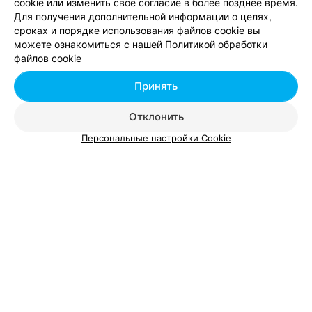
cookie или изменить свое согласие в более позднее время.
Для получения дополнительной информации о целях,
сроках и порядке использования файлов cookie вы
можете ознакомиться с нашей
Политикой обработки
Добавить компанию
файлов cookie
Добавить специалиста
Принять
Отклонить
Персональные настройки Cookie
О проекте
Новости проекта
Размещение рекламы
Вакансии
Публичный договор
Способы оплаты
Публичный договор по использованию сервиса
«Афиша»
Пользовательское соглашение
Написать в поддержку
Связаться по вопросам сотрудничества
Написать руководителю relax.by