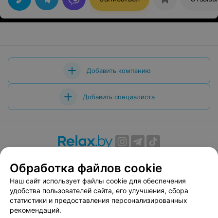
Добавить компанию
Добавить специалиста
О проекте
Новости проекта
Размещение рекламы
Обработка файлов cookie
Вакансии
Публичный договор
Способы оплаты
Наш сайт использует файлы cookie для обеспечения
Публичный договор по использованию сервиса
удобства пользователей сайта, его улучшения, сбора
«Афиша»
статистики и предоставления персонализированных
Пользовательское соглашение
рекомендаций.