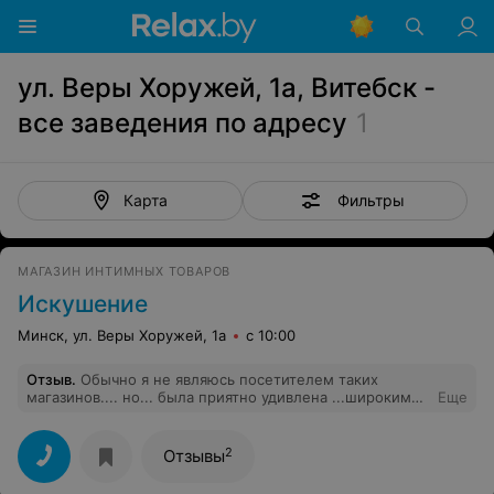
ул. Веры Хоружей, 1а, Витебск -
все заведения по адресу
1
Фильтры
Карта
МАГАЗИН ИНТИМНЫХ ТОВАРОВ
Искушение
Минск, ул. Веры Хоружей, 1а
с 10:00
Отзыв
.
Обычно я не являюсь посетителем таких
магазинов.... но... была приятно удивлена ...широким
Еще
ассортиментом представленной продукции... и
настолько многогранно квалифицированным
обслуживанием! Даже не догадывалась о том что
2
Отзывы
можно встретить такой большой ассортимент в
магазине каторый только открылся...как правило всё