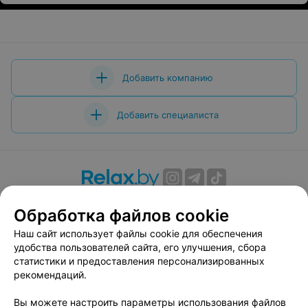
привозилось из Европы..... либо заказывалось по
интернету.... но увидив заманчивое название магазина
" Либидо" решила загляуть.... СПАСИБО ЧТО ВЫ
ЕСТЬ.... ТЕПЕРЬ НИ ТОЛЬКО Я НО И МОИ ДРУЗЬЯ
БУДУТ ЗНАТЬ О ЭТОМ ОАЗИСЕ ЛЮБВИ...
Добавить компанию
Добавить специалиста
О проекте
Новости проекта
Размещение рекламы
Обработка файлов cookie
Вакансии
Публичный договор
Способы оплаты
Наш сайт использует файлы cookie для обеспечения
Публичный договор по использованию сервиса
удобства пользователей сайта, его улучшения, сбора
«Афиша»
статистики и предоставления персонализированных
Пользовательское соглашение
рекомендаций.
Написать в поддержку
Вы можете настроить параметры использования файлов