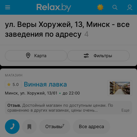
ул. Веры Хоружей, 13, Минск - все
заведения по адресу
4
Фильтры
Карта
МАГАЗИН
Винная лавка
5.0
Минск, ул. Хоружей, 13/61
до 22:00
Отзыв
.
Достойный магазин по доступным ценам. По
сравнению в других магазинах, цены очень
Еще
приемлемые. Если не знаете что хотите, девушки
работающие там, всегда помогут с выбором. С плохим
настроением точно не уйдёте
7
Отзывы
Все адреса