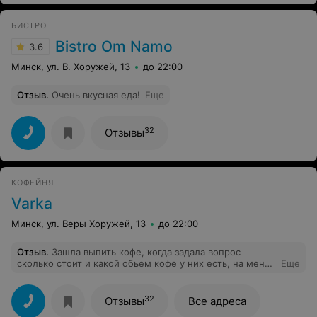
БИСТРО
Bistro Om Namo
3.6
Минск, ул. В. Хоружей, 13
до 22:00
Отзыв
.
Очень вкусная еда!
Еще
32
Отзывы
КОФЕЙНЯ
Varka
Минск, ул. Веры Хоружей, 13
до 22:00
Отзыв
.
Зашла выпить кофе, когда задала вопрос
сколько стоит и какой обьем кофе у них есть, на меня
Еще
посмотрели как на умолешенную и да еще
посмеялись, кофе оказался не очень обслуживание
32
Отзывы
Все адреса