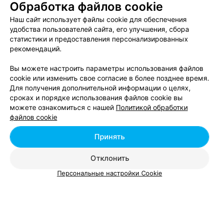
Обработка файлов cookie
DJ-ШКОЛА
Наш сайт использует файлы cookie для обеспечения
LP-SCHOOL
удобства пользователей сайта, его улучшения, сбора
статистики и предоставления персонализированных
Минск, ул. Веры Хоружей, 13
рекомендаций.
Вы можете настроить параметры использования файлов
cookie или изменить свое согласие в более позднее время.
Для получения дополнительной информации о целях,
сроках и порядке использования файлов cookie вы
можете ознакомиться с нашей
Политикой обработки
Добавить компанию
файлов cookie
Добавить специалиста
Принять
Отклонить
Персональные настройки Cookie
О проекте
Новости проекта
Размещение рекламы
Вакансии
Публичный договор
Способы оплаты