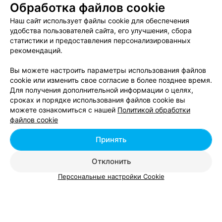
Обработка файлов cookie
Наш сайт использует файлы cookie для обеспечения
СТУДИЯ ТАНЦЕВ
удобства пользователей сайта, его улучшения, сбора
A-class
статистики и предоставления персонализированных
рекомендаций.
Минск, ул. Тимирязева, 9к10
Вы можете настроить параметры использования файлов
cookie или изменить свое согласие в более позднее время.
Все адреса
Для получения дополнительной информации о целях,
сроках и порядке использования файлов cookie вы
можете ознакомиться с нашей
Политикой обработки
ДЕТСКИЙ МАГАЗИН
файлов cookie
Marusya
Принять
Минск, ул. Тимирязева, 9
с 09:00
Отклонить
Персональные настройки Cookie
Добавить компанию