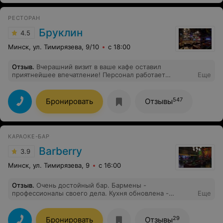
РЕСТОРАН
Бруклин
4.5
Минск, ул. Тимирязева, 9/10
с 18:00
Отзыв
.
Вчерашний визит в ваше кафе оставил
приятнейшее впечатление! Персонал работает
Еще
идеально — внимательно, вежливо и слаженно. А торт
«Наполеон» стал приятным финалом вечера — один из
лучших десертов в моей жизни! Рекомендую всем!
547
Бронировать
Отзывы
КАРАОКЕ-БАР
Barberry
3.9
Минск, ул. Тимирязева, 9
с 16:00
Отзыв
.
Очень достойный бар. Бармены -
профессионалы своего дела. Кухня обновлена -
Еще
говорят, ставил какой-то итальянец, - стала на уровень
выше по сравнению с нашим последним посещением
боулинга. Так держать!
29
Бронировать
Отзывы