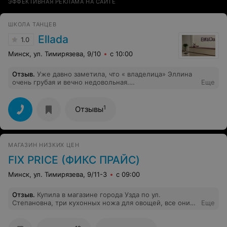
ЭФФЕКТИВНАЯ РЕКЛАМА НА САЙТЕ
ШКОЛА ТАНЦЕВ
Ellada
1.0
Минск, ул. Тимирязева, 9/10
с 10:00
Отзыв
.
Уже давно заметила, что « владелица» Эллина
очень грубая и вечно недовольная.
Еще
Клиентоориентированность отсутствует . Приходишь
за позитивом на танцы , а перед тренировкой или
после получаешь сплошной негатив!
1
Отзывы
МАГАЗИН НИЗКИХ ЦЕН
FIX PRICE (ФИКС ПРАЙС)
Минск, ул. Тимирязева, 9/11-3
с 09:00
Отзыв
.
Купила в магазине города Узда по ул.
Степановна, три кухонных ножа для овощей, все они
Еще
сломались с первого дня применения,придя в магазин
с чеком, через пять дней,заведующая магазином дала