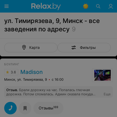
ул. Тимирязева, 9, Минск - все
заведения по адресу
9
Фильтры
Карта
БОУЛИНГ
Madison
3.6
Минск, ул. Тимирязева, 9
с 16:00
Отзыв
.
Брали дорожку на час. Попалась глючная
дорожка. Потом сломалась. Админ сказала покуда
Еще
дорожка в ремонте время останавливается. никто
нечего не останавливал, потеря игры 7-10 мин. Вроде
нечего. Нам не хватило 2 мин. До конца игры. Обидно.
169
Отзывы
Админ даже не извинился за неудобство