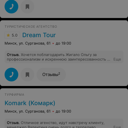
ТУРИСТИЧЕСКОЕ АГЕНТСТВО
Dream Tour
5.0
Минск, ул. Сурганова, 61
до 19:00
Отзыв
.
Хочется поблагодарить Жигало Ольгу за
профессионализм и искреннюю заинтересованность в
Еще
результате работы! Пользуемся её услугами не в
первый раз и всегда получаем отличный результат!
2
Отзывы
ТУРФИРМА
Komark (Комарк)
Минск, ул. Сурганова, 61
до 19:00
Отзыв
.
Отличное агенство, идут навстречу клиенту,
менеджер Валентина очень долго и терпеливо
Еще