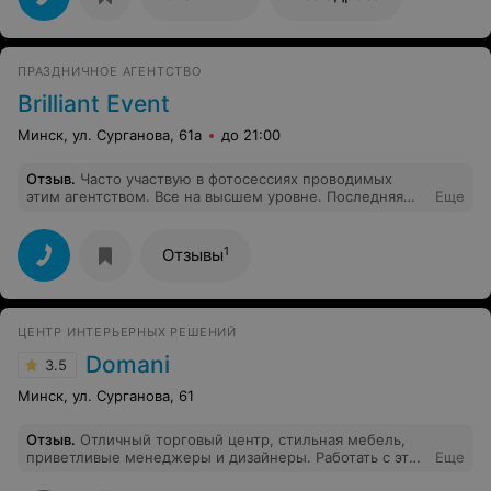
ПРАЗДНИЧНОЕ АГЕНТСТВО
Brilliant Event
Минск, ул. Сурганова, 61а
до 21:00
Отзыв
.
Часто участвую в фотосессиях проводимых
этим агентством. Все на высшем уровне. Последняя
Еще
фотосессия в которой участвовала была летом.
Отличные декорации,профессиональный фотограф.
Фото получили очень быстро с качественной
1
Отзывы
обработкой. Очень понравилось. Спасибо за работу.
Всем рекомендую!
ЦЕНТР ИНТЕРЬЕРНЫХ РЕШЕНИЙ
Domani
3.5
Минск, ул. Сурганова, 61
Отзыв
.
Отличный торговый центр, стильная мебель,
приветливые менеджеры и дизайнеры. Работать с этой
Еще
компанией одно удовольствие!