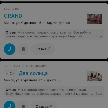
SLOT & BAR
GRAND
Минск, ул. Сурганова, 61
Круглосуточно
Отзыв
.
Мне очень понравилось открытие! Все ребята
очень старались. Бармены - красавцы! Ведущий
Еще
вообще был шикарен! Музыка и звук класс. Только
коктельная карта слабовата. Можно ходить! Если
девушек всегда будет так много)))
1
Отзывы
ТУРИСТИЧЕСКАЯ КОМПАНИЯ
Два солнца
2.4
Минск, ул. Сурганова, 61
до 20:00
Отзыв
.
Мы с женой отдали паспорта на испанскую
Визу. Наши паспорта Денис держал почти 2 месяца!! В
Еще
итоге Визы не сделал, а сам уехал в Испанию и шлёт
мне фото с Испании как он отдыхает, а мне испортил
отдых! Я требую от него моральный ущерб, но он
31
Отзывы