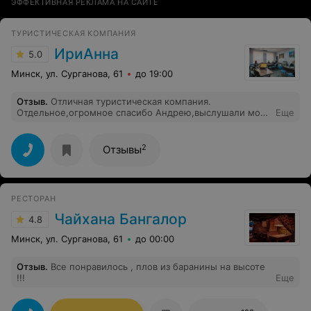
ЭФФЕКТИВНАЯ РЕКЛАМА НА САЙТЕ
ТУРИСТИЧЕСКАЯ КОМПАНИЯ
ИриАнна
5.0
Минск, ул. Сурганова, 61
до 19:00
Отзыв
.
Отличная туристическая компания.
Отдельное,огромное спасибо Андрею,выслушали мои
Еще
пожелания и подсказали куда можно поехать.
Отдыхали мы всей семьей в июне 20 дней Геленджик
(Кабардинка ) отличное место,проживали пансионат
2
Отзывы
Коралл. Хозяева пансионата очень приветливы,все
чист, аккуратно. Все как новое. Очень волновались как
перенесет ребёнок 4 годика длительный переезд в
автобусе. Все прошло отлично. Водителе ехали очень
РЕСТОРАН
аккуратно,останавливались при первой просьбе.
Сопровождающий Игорь всегда интересовался,как
Чайхана Бангалор
4.8
чувствует себя ребёнок. Молодцы так держать,теперь
только к вам.
Минск, ул. Сурганова, 61
до 00:00
Отзыв
.
Все понравилось , плов из баранины на высоте
!!!
Еще