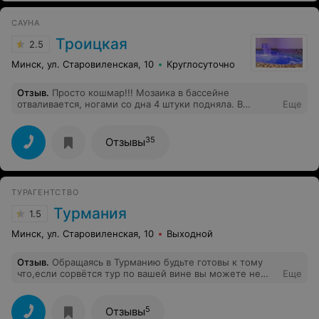
САУНА
Троицкая
2.5
Минск, ул. Старовиленская, 10
Круглосуточно
Отзыв
.
Просто кошмар!!! Мозаика в бассейне
отваливается, ногами со дна 4 штуки подняла. В
Еще
туалете по щиколотку воды. Стулья обтянуты
тканью!!!!!!, все мокрые, как можно в сауну такие
ставить. Сол, холодильник, микроволновка всё очень
35
Отзывы
грязное. Шкаф для одежды весь в пыли. Бильярдный
стол кривой, кий один и тот горбатый. В хамаме
воняет плесенью. Баня с прогнившими досками,
которые проваливаются и из них торчат ржавые
ТУРАГЕНТСТВО
гвозди. Хамское отношение к клиентам. Если вы враг
своему здоровью, то вам точно сюда.
Турмания
1.5
Минск, ул. Старовиленская, 10
Выходной
Отзыв
.
Обращаясь в Турманию будьте готовы к тому
что,если сорвётся тур по вашей вине вы можете не
Еще
получить всех уплаченных денег,если не по вашей(как
в моём случае,Египет отменил авиасообщения) всё
равно полной суммы не получите.Платите за тур по их
5
Отзывы