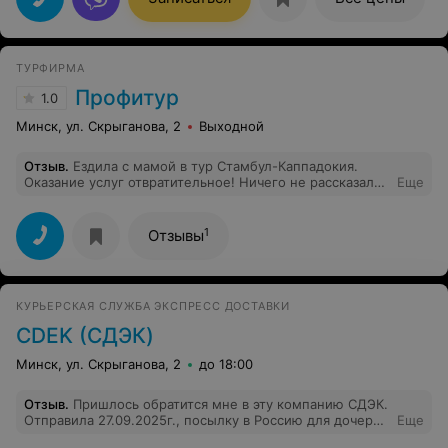
ТУРФИРМА
Профитур
1.0
Минск, ул. Скрыганова, 2
Выходной
Отзыв
.
Ездила с мамой в тур Стамбул-Каппадокия.
Оказание услуг отвратительное! Ничего не рассказали,
Еще
предоставили старую информацию тура, номер в
Стамбуле (ужасный, Дали только 2 полотенца, в
номере не убирались, хотя ставили на уборку номер;
1
Отзывы
завтрак кошмар - еды минимум, сидит рядом курит
повар). Когда задавали вопросы по туру у Лады с
которой заключали договор - ответ был «читайте
договор», «ну я не знаю», «а что написано в
КУРЬЕРСКАЯ СЛУЖБА ЭКСПРЕСС ДОСТАВКИ
договоре?». Такое чувство, что человек вообще не в
курсе, что он продает! Когда сказала, что хотим
CDEK (СДЭК)
отказать от экскурсий и возвратить деньги - сказали это
не возможно! Хотя на экскурсии мы не ходили
Минск, ул. Скрыганова, 2
до 18:00
Отзыв
.
Пришлось обратится мне в эту компанию СДЭК.
Отправила 27.09.2025г., посылку в Россию для дочери
Еще
тёплые вещи. Как мне сказали в пункте приёма, что