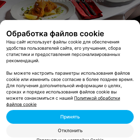
ЭФФЕКТИВНАЯ РЕКЛАМА НА САЙТЕ
Обработка файлов cookie
Наш сайт использует файлы cookie для обеспечения
ПЕКАРНЯ
удобства пользователей сайта, его улучшения, сбора
Плюшки
статистики и предоставления персонализированных
рекомендаций.
Минск, ул. Скрыганова, 2
до 20:00
Вы можете настроить параметры использования файлов
cookie или изменить свое согласие в более позднее время.
Для получения дополнительной информации о целях,
сроках и порядке использования файлов cookie вы
можете ознакомиться с нашей
Политикой обработки
Добавить компанию
файлов cookie
Принять
Добавить специалиста
Отклонить