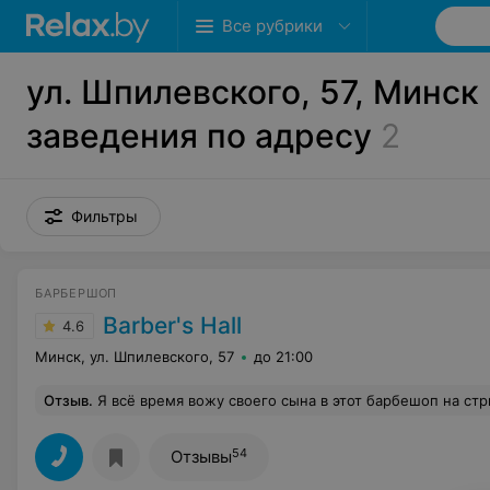
Все рубрики
ул. Шпилевского, 57, Минск 
заведения по адресу
2
Фильтры
БАРБЕРШОП
Barber's Hall
4.6
Минск, ул. Шпилевского, 57
до 21:00
Отзыв
.
Я всё время вожу своего сына в этот барбешоп на стрижки. Иван отличный барбер, стрижки у него получаются замечательные, всегда сын остается доволен ими. Также нравится высокий уровень обслуживания и адекватные цены на услуги. Спасибо большое! Хотелось бы поддержать ребят. И совсем не важно место стулья, примочки, ведь ребята стригу
54
Отзывы