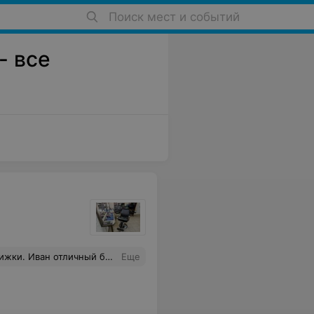
Поиск мест и событий
- все
т профессионально, а хотите массажи и поиграться в приставку идите в сауну и пейте дома, а там стригут и деток (зачем чтобы они это видели).
Еще