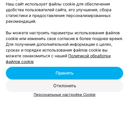
ИПД
Наш сайт использует файлы cookie для обеспечения
удобства пользователей сайта, его улучшения, сбора
Минск, ул. Серафимовича, 11
статистики и предоставления персонализированных
рекомендаций.
РЕМОНТ УСТРОЙСТВ СВЯЗИ
Вы можете настроить параметры использования файлов
FixPhone
cookie или изменить свое согласие в более позднее время.
Для получения дополнительной информации о целях,
Минск, Ул. Серафимовича, 11
Выходной
сроках и порядке использования файлов cookie вы
можете ознакомиться с нашей
Политикой обработки
ШКОЛА КОНСТРУИРОВАНИЯ И ДИЗАЙНА ОДЕЖДЫ
файлов cookie
Tailor Room
Принять
Минск, ул. Серафимовича, 11
до 21:30
Отклонить
Персональные настройки Cookie