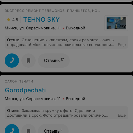
возможности приехать и посмотреть ее, больше туда
ни ногой.
ЭКСПРЕСС РЕМОНТ ТЕЛЕФОНОВ, ПЛАНШЕТОВ, НОУТБУКОВ, ФОТОАППАРАТОВ
TEHNO SKY
4.8
Минск, ул. Серафимовича, 11
Выходной
Отзыв
.
Отношение к клиентам, сроки ремонта - очень
порадовало! Мои только положительные впечатления.
Еще
Успехов Вам и процветания!
17
Отзывы
САЛОН ПЕЧАТИ
Gorodpechati
Минск, ул. Серафимовича, 11
Выходной
Отзыв
.
Заказывала кружку с фото. Сделали и
доставили в срок. Фото отредактировали отлично.
Еще
Консультант ответил на все мои вопросы, в чате.Курьер
очень вежливый и порядочный ( у меня не было
суммы без сдачи и он сам сходил, разменял и вернул
9
Отзывы