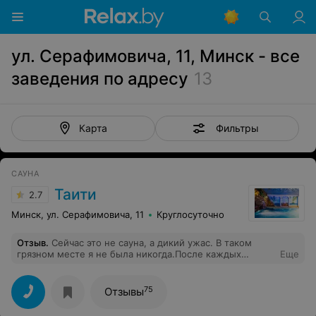
ул. Серафимовича, 11, Минск - все
заведения по адресу
13
Фильтры
Карта
САУНА
Таити
2.7
Минск, ул. Серафимовича, 11
Круглосуточно
Отзыв
.
Сейчас это не сауна, а дикий ужас. В таком
грязном месте я не была никогда.После каждых
Еще
посетителей,сразу новые, конвеер, не убирают
вообще никак. На лестнице, да и кругом паутина,
плесень, крошки на столах, сантехника просто нет
75
Отзывы
слов. Очень жаль зря потраченного времени, к
сожалению, при бронировании, не было у друзей