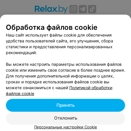
О проекте
Новости проекта
Размещение рекламы
Обработка файлов cookie
Вакансии
Публичный договор
Способы оплаты
Публичный договор по использованию сервиса
Наш сайт использует файлы cookie для обеспечения
«Афиша»
удобства пользователей сайта, его улучшения, сбора
статистики и предоставления персонализированных
Пользовательское соглашение
рекомендаций.
Написать в поддержку
Вы можете настроить параметры использования файлов
Связаться по вопросам сотрудничества
cookie или изменить свое согласие в более позднее время.
Написать руководителю relax.by
Для получения дополнительной информации о целях,
Персональные настройки cookie
сроках и порядке использования файлов cookie вы
можете ознакомиться с нашей
Политикой обработки
Обработка персональных данных
файлов cookie
Принять
© 2026 ООО «Артокс Лаб», УНП 191700409, регистрирующий орган -
Отклонить
Минский горисполком
| 220012, Республика Беларусь, г. Минск,
улица Толбухина, 2, пом. 16 | info@relax.by
Персональные настройки Cookie