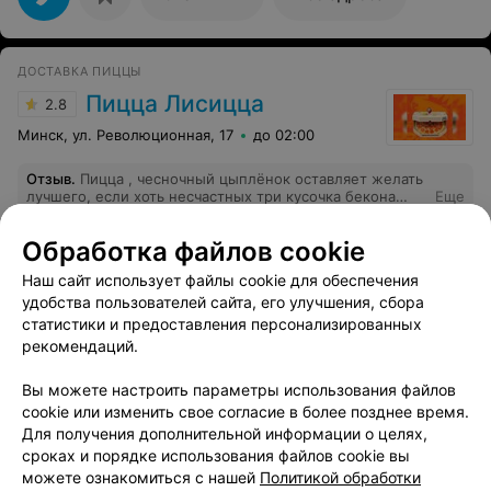
ДОСТАВКА ПИЦЦЫ
Пицца Лисицца
2.8
Минск, ул. Революционная, 17
до 02:00
Отзыв
.
Пицца , чесночный цыплёнок оставляет желать
лучшего, если хоть несчастных три кусочка бекона
Еще
видно, то к сожалению от цвплёнка ничего не
осталось… и получается что пицца состоит только из
Обработка файлов cookie
теста и соуса, так себе скажу я вам((
1204
Отзывы
Все адреса
Наш сайт использует файлы cookie для обеспечения
удобства пользователей сайта, его улучшения, сбора
статистики и предоставления персонализированных
АРТ-ГАЛЕРЕЯ
рекомендаций.
A&V
Вы можете настроить параметры использования файлов
Минск, ул. Революционная, 17
до 17:00
cookie или изменить свое согласие в более позднее время.
Для получения дополнительной информации о целях,
сроках и порядке использования файлов cookie вы
КОНСАЛТИНГОВАЯ КОМПАНИЯ
можете ознакомиться с нашей
Политикой обработки
Forexline