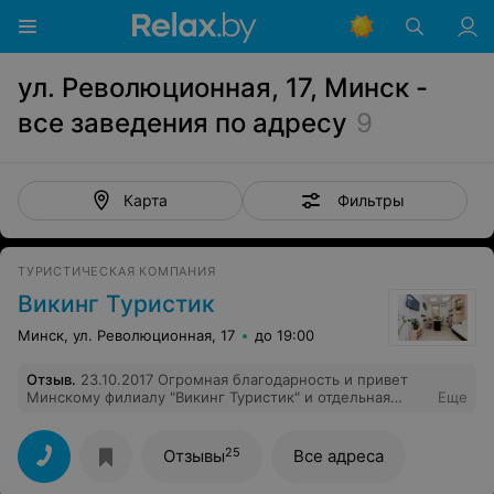
ул. Революционная, 17, Минск -
все заведения по адресу
9
Фильтры
Карта
ТУРИСТИЧЕСКАЯ КОМПАНИЯ
Викинг Туристик
Минск, ул. Революционная, 17
до 19:00
Отзыв
.
23.10.2017 Огромная благодарность и привет
Минскому филиалу "Викинг Туристик" и отдельная
Еще
огромная благодарность Костиневич Ирине
менеджеру по туризму. Первый раз обратились в вашу
туристическую компанию. Всё было сделано на
25
Отзывы
Все адреса
высшем уровне. Не нужно было ехать в Минск (мы из
Баранович), счёт-фактуру для оплаты за путёвки