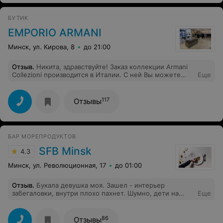
,билеты, ваучеры,и страховку прислали по эл. почте.
Летали в Египет тоже первый раз. Нам были
БУТИК
предложены самые лучшие отели, в частности мы
выбрали Albatros Aqua Park Sharm,. Шикарный отель
EMPORIO ARMANI
особенно для отдыха с детьми. Мы все в восторге.
Финансового благополучия и процветания вашей
Минск, ул. Кирова, 8
до 21:00
компании. Спасибо за наш прекрасный отдых.
Отзыв
.
Никита, здравствуйте! Заказ коллекции Armani
Collezioni производится в Италии. С ней Вы можете
Еще
ознакомиться в бутике Armani Collezioni по адресу ул.
Революционная, 17.
117
Отзывы
БАР МОРЕПРОДУКТОВ
SFB Minsk
4.3
Минск, ул. Революционная, 17
до 01:00
Отзыв
.
Букала девушка моя. Зашел - интерьер
забегаловки, внутри плохо пахнет. Шумно, дети на
Еще
баре сидят. Выбор крепкого алкоголя хорош только
для тех, кто самогон пьет (много виски и т.п). Водки
приличной нет. Вино приличное только по 100$/
86
Отзывы