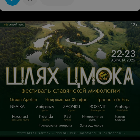
бутылка. Я взял коньяк - у них не нашлось снифтера.
Заказал крабкейк (240г за 50р) принесли - обжег язык.
На вкус на три с плюсом. Мне кажется, такие места
должны за мкадом находиться, а не в центре города.