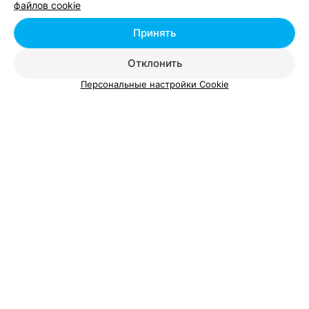
файлов cookie
Минск, ул. Революционная, 17/6
Выходной
Принять
Отклонить
Персональные настройки Cookie
Добавить компанию
Добавить специалиста
О проекте
Новости проекта
Размещение рекламы
Вакансии
Публичный договор
Способы оплаты
Публичный договор по использованию сервиса
«Афиша»
Пользовательское соглашение