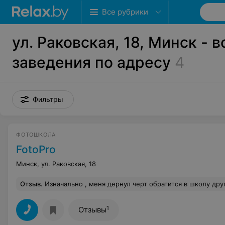
Все рубрики
ул. Раковская, 18, Минск - в
заведения по адресу
4
Фильтры
ФОТОШКОЛА
FotoPro
Минск, ул. Раковская, 18
Отзыв
.
Изначально , меня дернул черт обратится в школу другую школу.. ее реклама повсюду ..сделав один звонок , они просто меня не оставляли в покое , названивали , настаивали -хотя по телефону я им чётко дала понять, что не хочу заниматься в большой группе , мне интересны индивидуальные занятия.. и решение было принято в пользу ФотоПро !! Ни секунды не пожалела , что пошла по наитию ! Ребята действительно любят свою работу, помогают , объясняют, дают пользоваться оптикой бесплатно, внимательны к каждому 
1
Отзывы