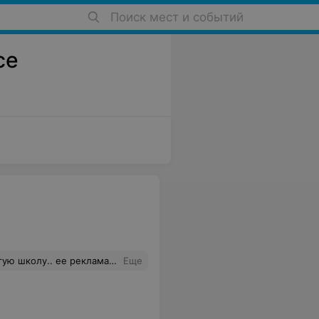
Поиск мест и событий
се
ученику! В нашей группе было 3 человек , тёплая атмосфера, чай , печенюшки , увлекательная и запоминающая подача материала! Если вы хотите научится фотографировать, бегите к ним! Это не реклама , а сугубо моё мнение
Еще