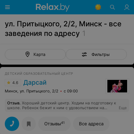
ул. Притыцкого, 2/2, Минск - все
заведения по адресу
1
Фильтры
Карта
ДЕТСКИЙ ОБРАЗОВАТЕЛЬНЫЙ ЦЕНТР
Дарсай
4.6
Минск, ул. Притыцкого, 2/2
с 09:00
Отзыв
.
Хороший детский центр. Ходим на подготовку к
школе. Ребенок бежит к ним с удовольствием на
Еще
занятия. Спасибо преподавателям за труд. Очень много
направлений для детей. Молодцы стараются. Все для
клиента.
41
Отзывы
Все адреса