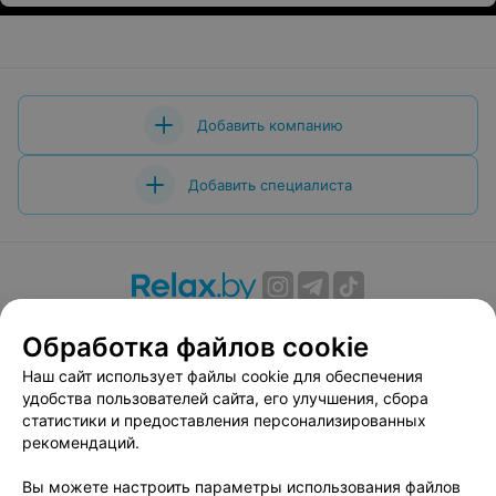
Добавить компанию
Добавить специалиста
О проекте
Новости проекта
Размещение рекламы
Обработка файлов cookie
Вакансии
Публичный договор
Способы оплаты
Наш сайт использует файлы cookie для обеспечения
Публичный договор по использованию сервиса
удобства пользователей сайта, его улучшения, сбора
«Афиша»
статистики и предоставления персонализированных
Пользовательское соглашение
рекомендаций.
Написать в поддержку
Вы можете настроить параметры использования файлов