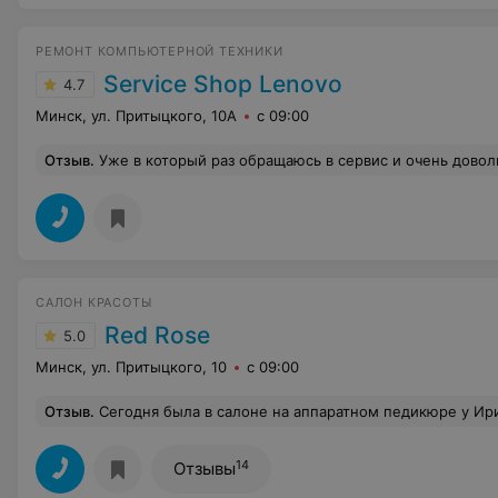
РЕМОНТ КОМПЬЮТЕРНОЙ ТЕХНИКИ
Service Shop Lenovo
4.7
Минск, ул. Притыцкого, 10А
с 09:00
Отзыв
.
Уже в который раз обращаюсь в сервис и очень довольна результатом! Мастера все показывают и рассказывают. Все быстро и качественно! Спасибо больш
САЛОН КРАСОТЫ
Red Rose
5.0
Минск, ул. Притыцкого, 10
с 09:00
Отзыв
.
Сегодня была в салоне на аппаратном педикюре у Ирины Луцевич! Прекрасный мастер, внимательно, аккуратно и профессионально выполнила свою работу на все 100%! В салоне никогда не была, ооочень простенько, но благодаря таким хорошим специалистам вернусь опять. Сейчас сложно найти хорошего мастера
14
Отзывы