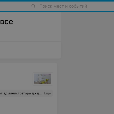
Поиск мест и событий
 все
о приду ещё, чтобы долечить зубы и всем советую!
Еще