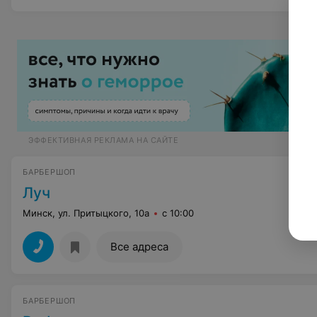
ЭФФЕКТИВНАЯ РЕКЛАМА НА САЙТЕ
БАРБЕРШОП
Луч
Минск, ул. Притыцкого, 10а
с 10:00
Все адреса
БАРБЕРШОП