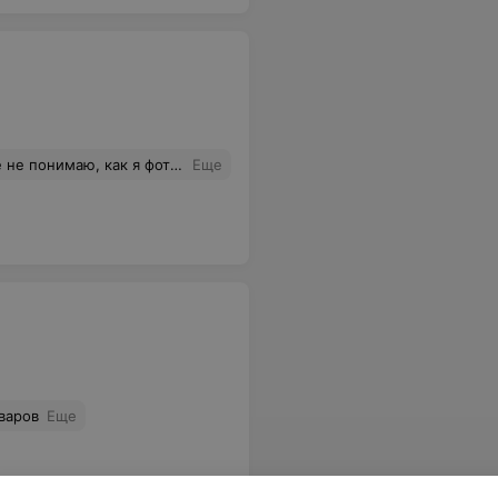
нимаю, как я фотографировала.
Еще
варов
Еще