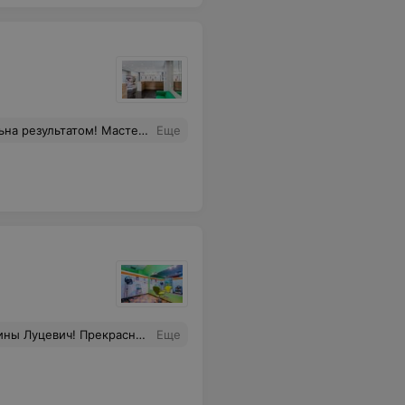
ое ребятам! По новым проблемам буду обращаться только к ним :)
Еще
 (кто во что горазд, либо работают с отвращением на лице, либо руки-крюки, а цена зашкаливает). Очень довольна! Рекомендую.
Еще