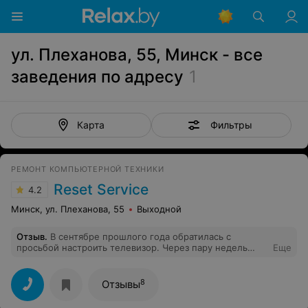
ул. Плеханова, 55, Минск - все
заведения по адресу
1
Фильтры
Карта
РЕМОНТ КОМПЬЮТЕРНОЙ ТЕХНИКИ
Reset Service
4.2
Минск, ул. Плеханова, 55
Выходной
Отзыв
.
В сентябре прошлого года обратилась с
просьбой настроить телевизор. Через пару недель
Еще
курьер, воспользовавшись моим замешательством и
доверчивостью, взял оплату наличными, что было
условием фирмы. Почти сразу я поняла, что мой заказ
8
Отзывы
не выполнен и начала длительные переговоры по
телефону. Со мной стали связываться по Вайберу и в