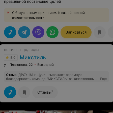
правильной постановке целей
С безусловным принятием. К вашей полной
самостоятельности.
Записаться
ПОШИВ СПЕЦОДЕЖДЫ
Микстиль
5.0
ул. Платонова, 22
Выходной
Отзыв
.
ДРСУ 161 г.Щучин выражает огромную
благодарность команде "МИКСТИЛЬ" за качественный
Еще
пошив жилеток с логотипом организации, за Ваш
индивидуальный подход , быструю доставку. Жилетки
супер стильные.
1
Отзывы