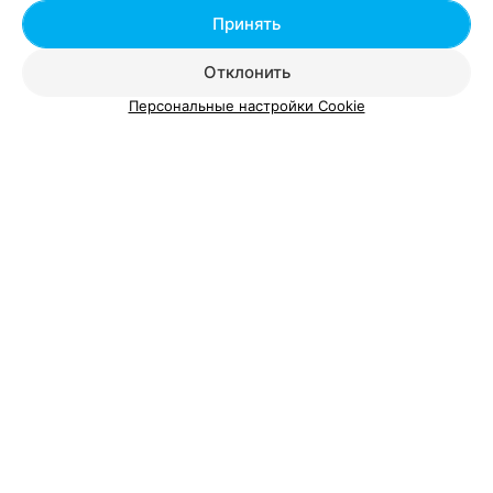
Минск, ул. Платонова, 22
Выходной
Принять
Отклонить
Персональные настройки Cookie
Добавить компанию
Добавить специалиста
О проекте
Новости проекта
Размещение рекламы
Вакансии
Публичный договор
Способы оплаты
Публичный договор по использованию сервиса
«Афиша»
Пользовательское соглашение