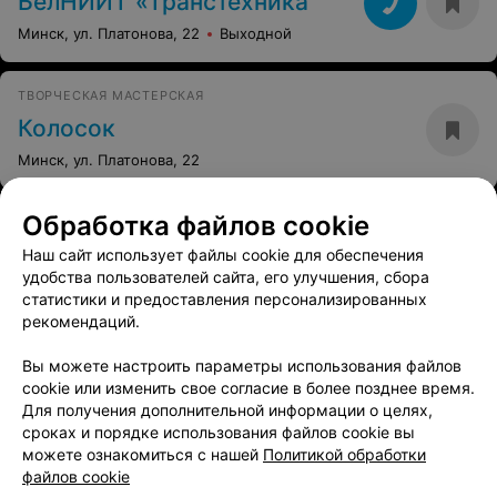
БелНИИТ «Транстехника
Минск, ул. Платонова, 22
Выходной
ТВОРЧЕСКАЯ МАСТЕРСКАЯ
Колосок
Минск, ул. Платонова, 22
Обработка файлов cookie
Наш сайт использует файлы cookie для обеспечения
удобства пользователей сайта, его улучшения, сбора
статистики и предоставления персонализированных
рекомендаций.
Вы можете настроить параметры использования файлов
cookie или изменить свое согласие в более позднее время.
ЭФФЕКТИВНАЯ РЕКЛАМА НА САЙТЕ
Для получения дополнительной информации о целях,
сроках и порядке использования файлов cookie вы
СТУДИЯ ПЕЧАТИ
можете ознакомиться с нашей
Политикой обработки
Original Shop
файлов cookie