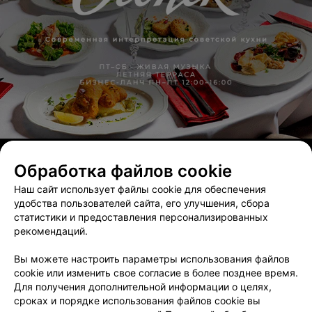
снимать. Так что, исходя из своего опыта советую
невестам присматривать себе по вкусу платье, но и
больше доверять консультанту. Ведь они
профессионалы и работают с невестами каждый день
и у них точно наметан глаз какое платье будет на нас
сидеть лучше. Отдельное спасибо мастеру за
прекрасно выполненную подгонку по фигуре!!!
Девочки, каждая встреча с Вами-- настоящий
праздник!!! Спасибо что Вы есть и с такой любовью
относитесь к своему делу! За Вашу поддержку ,
наставления, рекомендации. Нам невестам очень
важно в предсвадебной суматохе услышать ваш
оптимизм и увидеть ваше старание сделать все
идеально. Праздник удался! пришлю фото
ЭФФЕКТИВНАЯ РЕКЛАМА НА САЙТЕ
Обработка файлов cookie
ТУРИСТИЧЕСКИЙ ОПЕРАТОР
Наш сайт использует файлы cookie для обеспечения
Библио-Глобус
удобства пользователей сайта, его улучшения, сбора
статистики и предоставления персонализированных
Минск, ул. Первомайская, 15
Выходной
рекомендаций.
Вы можете настроить параметры использования файлов
cookie или изменить свое согласие в более позднее время.
Для получения дополнительной информации о целях,
сроках и порядке использования файлов cookie вы
Добавить компанию