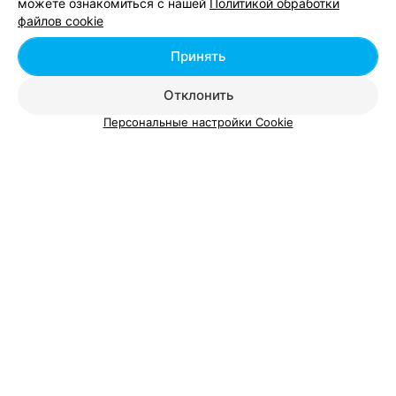
можете ознакомиться с нашей
Политикой обработки
файлов cookie
Добавить специалиста
Принять
Отклонить
Персональные настройки Cookie
О проекте
Новости проекта
Размещение рекламы
Вакансии
Публичный договор
Способы оплаты
Публичный договор по использованию сервиса
«Афиша»
Пользовательское соглашение
Написать в поддержку
Связаться по вопросам сотрудничества
Написать руководителю relax.by
Персональные настройки cookie
Обработка персональных данных