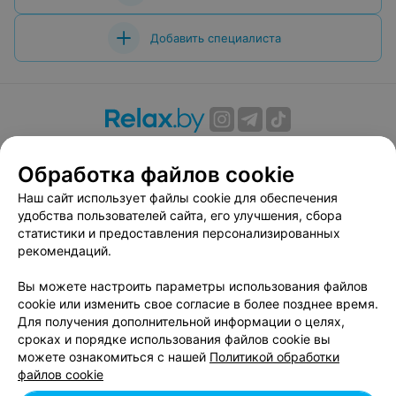
Добавить специалиста
О проекте
Новости проекта
Размещение рекламы
Обработка файлов cookie
Вакансии
Публичный договор
Способы оплаты
Публичный договор по использованию сервиса
Наш сайт использует файлы cookie для обеспечения
«Афиша»
удобства пользователей сайта, его улучшения, сбора
статистики и предоставления персонализированных
Пользовательское соглашение
рекомендаций.
Написать в поддержку
Вы можете настроить параметры использования файлов
Связаться по вопросам сотрудничества
cookie или изменить свое согласие в более позднее время.
Написать руководителю relax.by
Для получения дополнительной информации о целях,
Персональные настройки cookie
сроках и порядке использования файлов cookie вы
можете ознакомиться с нашей
Политикой обработки
Обработка персональных данных
файлов cookie