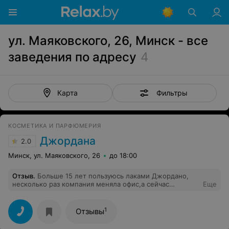
ул. Маяковского, 26, Минск - все
заведения по адресу
4
Фильтры
Карта
КОСМЕТИКА И ПАРФЮМЕРИЯ
Джордана
2.0
Минск, ул. Маяковского, 26
до 18:00
Отзыв
.
Больше 15 лет пользуюсь лаками Джордано,
несколько раз компания меняла офис,а сейчас
Еще
переехали так далеко от центра, пол дня надо
потратить,чтобы добратся до офиса и , к огромному
сожалению, ещё и на Импульсе закрылся павильон с
1
Отзывы
этими лаками, приходится менять лаки!