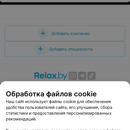
Добавить компанию
Добавить специалиста
О проекте
Новости проекта
Размещение рекламы
Обработка файлов cookie
Вакансии
Публичный договор
Способы оплаты
Публичный договор по использованию сервиса
Наш сайт использует файлы cookie для обеспечения
«Афиша»
удобства пользователей сайта, его улучшения, сбора
статистики и предоставления персонализированных
Пользовательское соглашение
рекомендаций.
Написать в поддержку