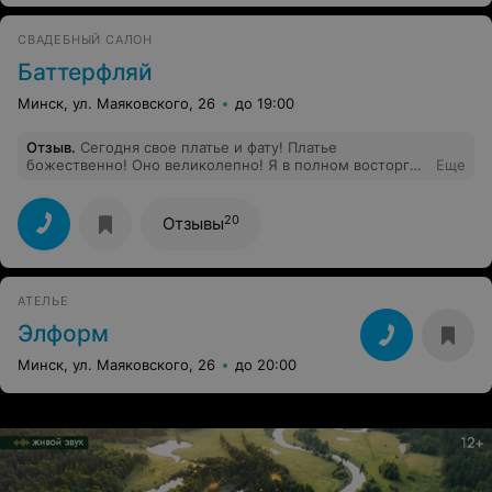
СВАДЕБНЫЙ САЛОН
Баттерфляй
Минск, ул. Маяковского, 26
до 19:00
Отзыв
.
Сегодня свое платье и фату! Платье
божественно! Оно великолепно! Я в полном восторге!
Еще
Мне нравится еще больше, чем на примерке! Фата
просто шикарна и идеально подходит к платью!
Спасибо вам за оперативность и качество! Вы так
20
Отзывы
быстро сделали такую шикарную фату? И отдельная
благодарность за приемлемые цены! Счастья вам и
процветания! Рекомедую всем.
АТЕЛЬЕ
Элформ
Минск, ул. Маяковского, 26
до 20:00