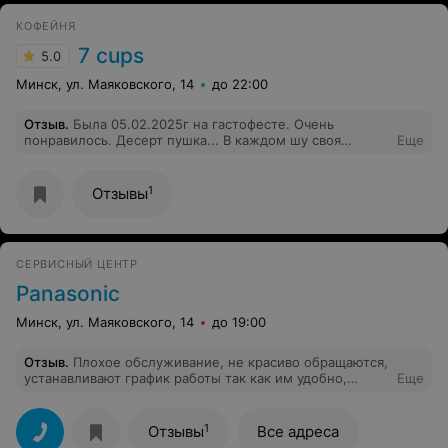
КОФЕЙНЯ
7 cups
5.0
Минск, ул. Маяковского, 14
до 22:00
Отзыв
.
Была 05.02.2025г на гастофесте. Очень
понравилось. Десерт пушка... В каждом шу своя
Еще
начинка, шу соединены творожным кремом. Все
прекрасно сочетается, но при этом не приторно
сладко. Кофе с приятной кислинкой, которая прекрасно
1
Отзывы
сочетается с десертом. Короче я в восторге.
СЕРВИСНЫЙ ЦЕНТР
Panasonic
Минск, ул. Маяковского, 14
до 19:00
Отзыв
.
Плохое обслуживание, не красиво обращаются,
устанавливают график работы так как им удобно,
Еще
написав бумагу на двери "по техническим причинам".
Привёз музыкальный центр на гарантийный ремонт,
играет очень плохо, с эхом, с какими то хрипами , звук
1
Отзывы
Все адреса
проседает, мастер сказал что несчем сравнивать, всё