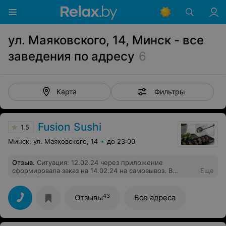
ул. Маяковского, 14, Минск - все
заведения по адресу
6
Фильтры
Карта
Fusion Sushi
1.5
Минск, ул. Маяковского, 14
до 23:00
Отзыв
.
Ситуация: 12.02.24 через приложение
сформировала заказ на 14.02.24 на самовывоз. В
Еще
приложении отразилась сумма заказа с
соответствующей скидкой. 14.02 24 в приложении
скидки уже не было и в устной форме сотрудники
43
Отзывы
Все адреса
Fusion sushi (Минск, ул. Маяковского, 14) сообщили,
что в великий праздник скидки отменили. На сайте
информация размещена, ищите. На вопрос, почему