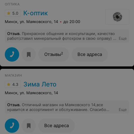
тех. недоработка приложения должна стать моей
ОПТИКА
проблемой и я должна предполагать, что мне
необходимо перед заказом что-то искать на сайте,
К-оптик
5.0
никто вразумительно ответить не смог. С каждой
неприятной ситуацией (а их было уже 3 за последние
Минск, ул. Маяковского, 14
до 20:00
мес.), все меньше желания заказывать суши во Fusion
sushi. Из плюсов: возможность заказывать через
Отзыв
.
Прекрасное общение и консультации, качество
приложение. Из минусов: в приложении, как
работ(ставил минеральный фотохром в свою оправу) -
Еще
сообщили сотрудники Fusion sushi, не считывается
всё на уровне! Однозначно рекомендую!
актуальная информация по доставкам.
2
Отзывы
Все адреса
МАГАЗИН
Зима Лето
4.3
Минск, ул. Маяковского, 14
Отзыв
.
Отличный магазин на Маяковского 14,все
нравится и ассортимент и обслуживание. Спасибо
Еще
директору и продавцу!
Все адреса