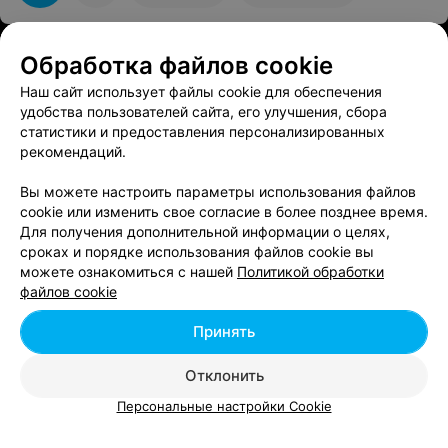
работает, глухой бы и то понял что качество звука
оставляет желать лучшего, даже на диагностику не
взяли, музыкальный центр совершенно новый
Обработка файлов cookie
Наш сайт использует файлы cookie для обеспечения
удобства пользователей сайта, его улучшения, сбора
статистики и предоставления персонализированных
рекомендаций.
Вы можете настроить параметры использования файлов
ЭФФЕКТИВНАЯ РЕКЛАМА НА САЙТЕ
cookie или изменить свое согласие в более позднее время.
Для получения дополнительной информации о целях,
сроках и порядке использования файлов cookie вы
МАГАЗИН МЯГКОЙ МЕБЕЛИ
можете ознакомиться с нашей
Политикой обработки
Divanby.com
файлов cookie
Минск, ул. Маяковского, 14
до 21:00
Принять
Отклонить
Персональные настройки Cookie
Добавить компанию