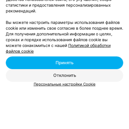
статистики и предоставления персонализированных
рекомендаций.
ТУРФИРМА
Вы можете настроить параметры использования файлов
Азбука мира
cookie или изменить свое согласие в более позднее время.
Минск, ул. Матусевича, 72
до 19:00
Для получения дополнительной информации о целях,
сроках и порядке использования файлов cookie вы
можете ознакомиться с нашей
Политикой обработки
ПОДАРКИ
файлов cookie
Аромат любви
Принять
Минск, ул. Матусевича, 72
до 19:00
Отклонить
Персональные настройки Cookie
Добавить компанию
Добавить специалиста