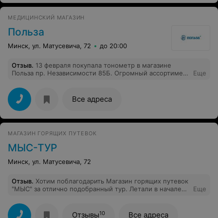
МЕДИЦИНСКИЙ МАГАЗИН
Польза
Минск, ул. Матусевича, 72
до 20:00
Отзыв
.
13 февраля покупала тонометр в магазине
Польза пр. Независимости 85Б. Огромный ассортимент
Еще
товаров на любую потребность и цену. Отзывчивый
продавец Юшкевич Светлана. Много внимания
оказывает каждому клиенту. Вежлива и
Все адреса
доброжелательно относится к клиентам. Мне помогла
определиться с моделью. Все проверила, рассказала и
показала. Спасибо за тонометр, за внимание.
Ассортимент других товаров удовлетворительный.
МАГАЗИН ГОРЯЩИХ ПУТЕВОК
Сегодня были скидки, что тоже приятно!
МЫС-ТУР
Минск, ул. Матусевича, 72
Отзыв
.
Хотим поблагодарить Магазин горящих путевок
"МЫС" за отлично подобранный тур. Летали в начале
Еще
февраля в Египет. На отдых не собирались, но когда
нам позвонили наши знакомые и предложили
полететь с ними по очень смешной цене, мы сразу
10
Отзывы
Все адреса