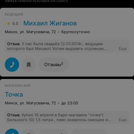
ЭФФЕКТИВНАЯ РЕКЛАМА НА САЙТЕ
ВЕДУЩИЙ
Михаил Жиганов
5.0
Минск, ул. Матусевича, 72
Круглосуточно
Отзыв
.
У нас была свадьба 12.07.2014г., ведущим
которого был Михаил! Хотим выразить огромную
Еще
благодарность за проведение нашего торжества, так
как все гости без исключения, а в частности мы,
остались очень довольны Михаилом!!!Это самый
3
Отзывы
лучший ведущий!Настоятельно рекомендую всем
будущим молодоженам выбирать именно Мишу,вы
останитесь в восторге ))))))))))))P.S.очень запомнились
видеоигры-это большой заряд положительных эмоций,
МАГАЗИН-БАР
огромное СПАСИБО!!!
Точка
Минск, ул. Матусевича, 72
до 23:00
Отзыв
.
Купил 10 апреля в баре-магазине "точка"(
Бельского 10) 1,5 литра , пиво оказалось скисшее и
Еще
вонючее. Бармен сказал что всё норм, на моё
возражение что этим пивом можно как минимум