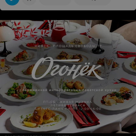
согласились. Так и узнали о Магазине горящих путевок
«МЫС». Бронировались в офисе на Уручье, подкупило
и их очень удобное место расположения прямо рядом
с метро. Нас очень приветливо встретили и подробно
ответили на все интересующие вопросы (Летели мы в
первый раз, поэтому вопросов у нас было очень
много). Хотим поблагодарить менеджера за очень
терпеливое, внимательное и доброжелательное
отношение, так как такое в наше время встречается
далеко не всегда. Мы остались очень довольны,
начиная от бронирования в офисе до самого
возвращения домой. Отель был подобрал отлично и
отвечал всем нашим требованиям, принимающая
сторона тоже не разочаровала, так что ничего не
произошло, что могло бы испортить нам отдых. В
общем большое вам спасибо, будем и дальше
пользоваться услугами этой фирмы и рекомендовать
всем нашим знакомым!!!