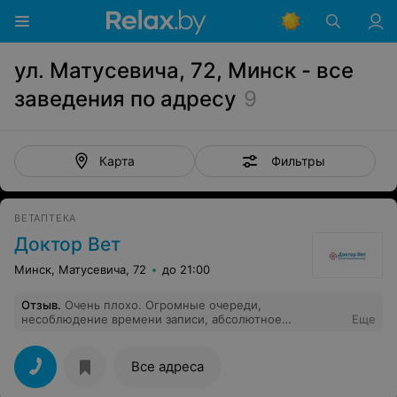
ул. Матусевича, 72, Минск - все
заведения по адресу
9
Фильтры
Карта
ВЕТАПТЕКА
Доктор Вет
Минск, Матусевича, 72
до 21:00
Отзыв
.
Очень плохо. Огромные очереди,
несоблюдение времени записи, абсолютное
Еще
безразличие персонала. Плановый осмотре кошки
обернулся в полуторачасовое ожидание. Никто об
этом, естественно, не предупреждал. Итог: время
Все адреса
потрачено, животное в стрессе, услуга не оказано.
Даже никто не принес извинения