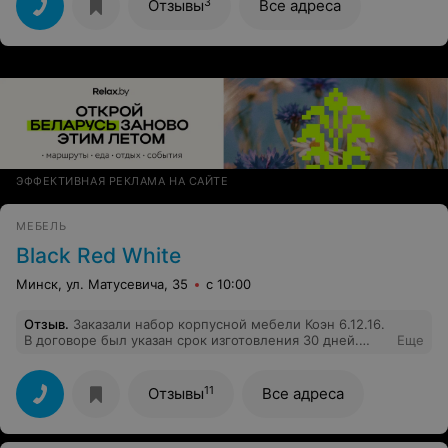
товаров :) Перезвонили, уточнили время, все оплатила,
3
Отзывы
Все адреса
привезли на след.день. Удобно. Рекомендую
ЭФФЕКТИВНАЯ РЕКЛАМА НА САЙТЕ
МЕБЕЛЬ
Black Red White
Минск, ул. Матусевича, 35
с 10:00
Отзыв
.
Заказали набор корпусной мебели Коэн 6.12.16.
В договоре был указан срок изготовления 30 дней.
Еще
Через 30 дней пришло письмо, мол, завод-
изготовитель не успел… ладно, рождество, новый год,
все понятно. Далее, еще через две недели позвонили
11
Отзывы
Все адреса
в магазин, нам сказали, что не готов комод и шкаф и
что мебели ждать до конца января-начала февраля. На
данный момент прошло 62 дня с момента заключения