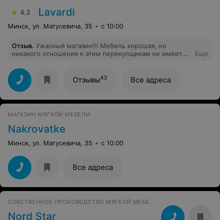
Lavardi
4.3
Минск, ул. Матусевича, 35
с 10:00
Отзыв
.
Ужасный магазин!!! Мебель хорошая, но
никакого отношения к этим перекупщикам не имеет.
Еще
Берут предоплату, потом по несколько месяцев везут
заказ. В моем случае приехал через 3 месяца без всех
деталей. Деньги вернули не все. На репутацию и
43
Отзывы
Все адреса
отзывы плевать. Прочитайте о их работе на других
ресурсах, поймете с кем имеете дело.
МАГАЗИН МЯГКОЙ МЕБЕЛИ
Nakrovatke
Минск, ул. Матусевича, 35
с 10:00
Все адреса
СОБСТВЕННОЕ ПРОИЗВОДСТВО МЯГКОЙ МЕБЕЛИ
Nord Star