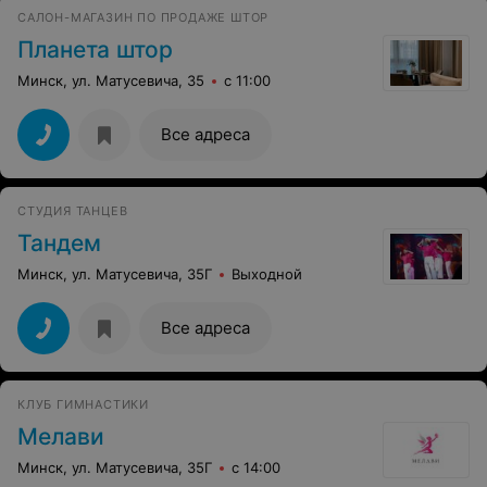
договора - мебели нет. Телефон администратора,
САЛОН-МАГАЗИН ПО ПРОДАЖЕ ШТОР
указанный в договоре недоступен. Впечатление крайне
неприятное.
Планета штор
Минск, ул. Матусевича, 35
с 11:00
Все адреса
СТУДИЯ ТАНЦЕВ
Тандем
Минск, ул. Матусевича, 35Г
Выходной
Все адреса
КЛУБ ГИМНАСТИКИ
Мелави
Минск, ул. Матусевича, 35Г
с 14:00