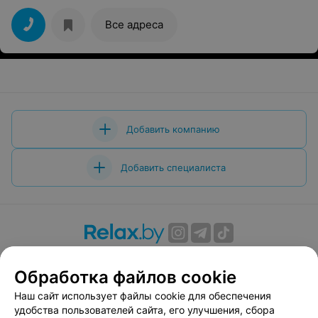
Все адреса
Добавить компанию
Добавить специалиста
О проекте
Новости проекта
Размещение рекламы
Обработка файлов cookie
Вакансии
Публичный договор
Способы оплаты
Публичный договор по использованию сервиса
Наш сайт использует файлы cookie для обеспечения
«Афиша»
удобства пользователей сайта, его улучшения, сбора