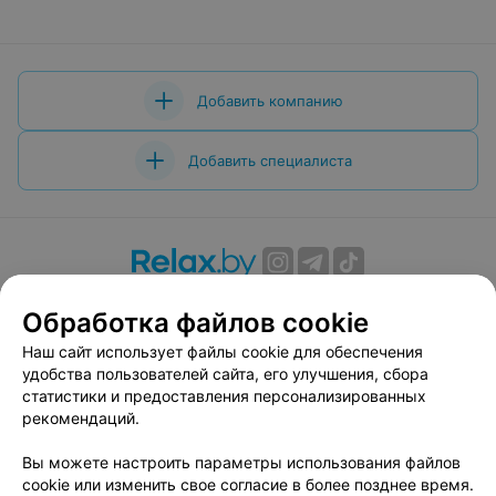
официант) . Всевозможные способы связаться с
директором заканчиваются брошенной трубкой с ее
стороны. Лучше поищите другое место для
проведения своего торжества!!!
Добавить компанию
Добавить специалиста
О проекте
Новости проекта
Размещение рекламы
Обработка файлов cookie
Вакансии
Публичный договор
Способы оплаты
Наш сайт использует файлы cookie для обеспечения
Публичный договор по использованию сервиса
удобства пользователей сайта, его улучшения, сбора
«Афиша»
статистики и предоставления персонализированных
Пользовательское соглашение
рекомендаций.
Написать в поддержку
Вы можете настроить параметры использования файлов
Связаться по вопросам сотрудничества
cookie или изменить свое согласие в более позднее время.