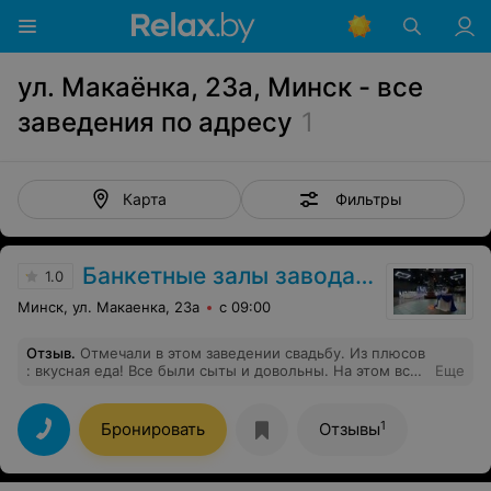
ул. Макаёнка, 23а, Минск - все
заведения по адресу
1
Фильтры
Карта
Банкетные залы завода им. С.И. Вавилова
1.0
Минск, ул. Макаенка, 23а
с 09:00
Отзыв
.
Отмечали в этом заведении свадьбу. Из плюсов
: вкусная еда! Все были сыты и довольны. На этом все
Еще
плюсы данного заведения заканчиваются. Уровень
обслуживания заведения по пятибалльной системе
"-3". Если вы когда-нибудь соберётесь туда пойти ,
1
Бронировать
Отзывы
берите с собой официантов , администратора и
директора, т.к. эти люди напрочь отсутствуют.
Ужасное отношение администратора ( он же