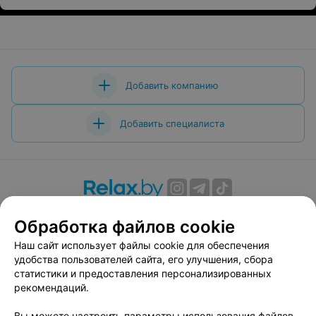
музейныя ўрокі для школьнікаў.
Добавить компанию
Добавить специалиста
О проекте
Новости проекта
Размещение рекламы
Обработка файлов cookie
Вакансии
Публичный договор
Способы оплаты
Наш сайт использует файлы cookie для обеспечения
Публичный договор по использованию сервиса
удобства пользователей сайта, его улучшения, сбора
«Афиша»
статистики и предоставления персонализированных
Пользовательское соглашение
рекомендаций.
Написать в поддержку
Вы можете настроить параметры использования файлов