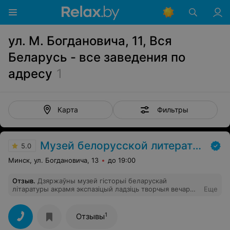
ул. М. Богдановича, 11, Вся
Беларусь - все заведения по
адресу
1
Фильтры
Карта
Музей белорусской литературы
5.0
Минск, ул. Богдановича, 13
до 19:00
Отзыв
.
Дзяржаўны музей гісторыі беларускай
літаратуры акрамя экспазіцый ладзіць творчыя вечары,
Еще
літаратурныя сустрэчы, свята, конкурсы, інтэрактыўныя
прадстаўленні па матывах літаратурных твораў. На
аснове фондавых матэрыялаў з выкарыстаннем
1
Отзывы
мультымедыйных праграм праводзяцца лекцыі і