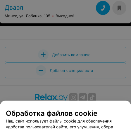
Дваэл
Минск, ул. Лобанка, 105
Выходной
Добавить компанию
Добавить специалиста
О проекте
Новости проекта
Размещение рекламы
Обработка файлов cookie
Вакансии
Публичный договор
Способы оплаты
Наш сайт использует файлы cookie для обеспечения
Публичный договор по использованию сервиса
удобства пользователей сайта, его улучшения, сбора
«Афиша»