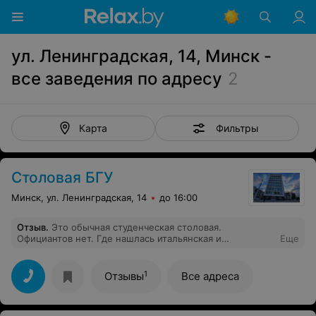
ул. Ленинградская, 14, Минск -
все заведения по адресу
2
Фильтры
Карта
Столовая БГУ
Минск, ул. Ленинградская, 14
до 16:00
Отзыв
.
Это обычная студенческая столовая.
Официантов нет. Где нашлась итальянская и
Еще
европейская кухня я не в курсе. Никаких стейков,
конечно, тоже нет. Не рекомендую, еда невкусная, а
столовые приборы и подносы имеют сильно
1
Отзывы
Все адреса
потрёпанный вид.