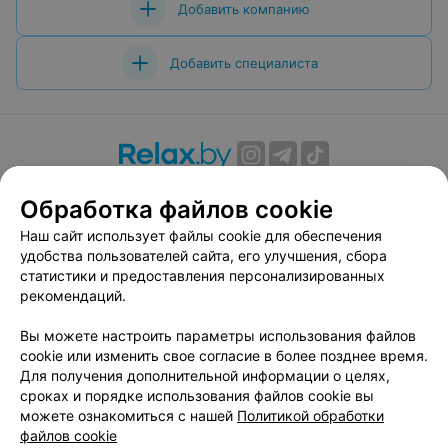
Добавить компанию
Добавить специалиста
О проекте
Новости проекта
Размещение рекламы
Обработка файлов cookie
Вакансии
Публичный договор
Способы оплаты
Наш сайт использует файлы cookie для обеспечения
Публичный договор по использованию сервиса
удобства пользователей сайта, его улучшения, сбора
«Афиша»
статистики и предоставления персонализированных
Пользовательское соглашение
рекомендаций.
Написать в поддержку
Вы можете настроить параметры использования файлов
Связаться по вопросам сотрудничества
cookie или изменить свое согласие в более позднее время.
Написать руководителю relax.by
Для получения дополнительной информации о целях,
сроках и порядке использования файлов cookie вы
Персональные настройки cookie
можете ознакомиться с нашей
Политикой обработки
Обработка персональных данных
файлов cookie