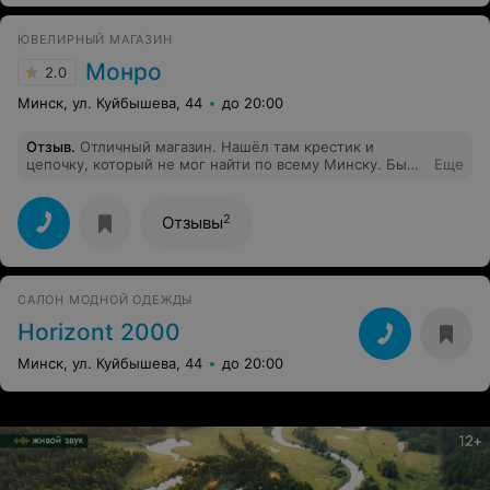
Обращалась до этого не раз - только положительные
впечатления.
ЮВЕЛИРНЫЙ МАГАЗИН
Монро
2.0
Минск, ул. Куйбышева, 44
до 20:00
Отзыв
.
Отличный магазин. Нашёл там крестик и
цепочку, который не мог найти по всему Минску. Были
Еще
вежливы, обходительны. Сделали скидку.Но я был в
магазине "Монро" на ул. Лобанка. 81.
2
Отзывы
САЛОН МОДНОЙ ОДЕЖДЫ
Horizont 2000
Минск, ул. Куйбышева, 44
до 20:00