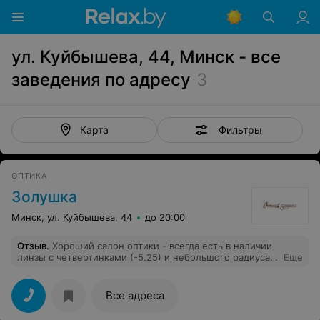
ул. Куйбышева, 44, Минск - все
заведения по адресу
3
Фильтры
Карта
ОПТИКА
Золушка
Минск, ул. Куйбышева, 44
до 20:00
Отзыв
.
Хороший салон оптики - всегда есть в наличии
линзы с четвертинками (-5.25) и небольшого радиуса.
Еще
До этого обошла 4 оптики - нигде не могла найти.
Поехала в "Золушку" на Воронянского 1а - были в
наличии, и даже на выбор. Было приятно, что зайдя в
Все адреса
салон в 8-55 (а начинают работать с 9) меня всё равно
обслужили и подарили фирменну шоколадку.