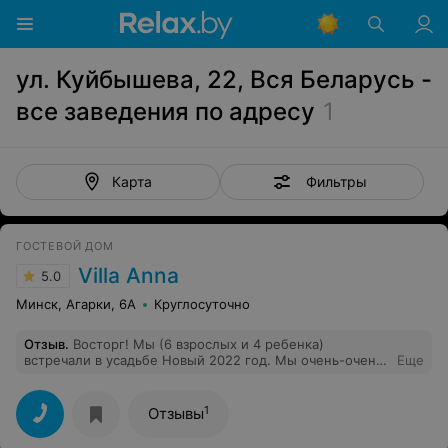
ул. Куйбышева, 22, Вся Беларусь -
все заведения по адресу
1
Фильтры
Карта
ГОСТЕВОЙ ДОМ
Villa Anna
5.0
Минск, Агарки, 6А
Круглосуточно
Отзыв
.
Восторг! Мы (6 взрослых и 4 ребенка)
встречали в усадьбе Новый 2022 год. Мы очень-очень
Еще
рады, что нам так повезло и мы остановились именно
здесь! 1)Очень гостеприимные хозяева – Анна и Юрий.
Интересные, интеллигентные, было приятно
1
Отзывы
пообщаться на разные темы. 2)Сам дом! Если вы
хотите понять, что такое дом, построенный с любовью